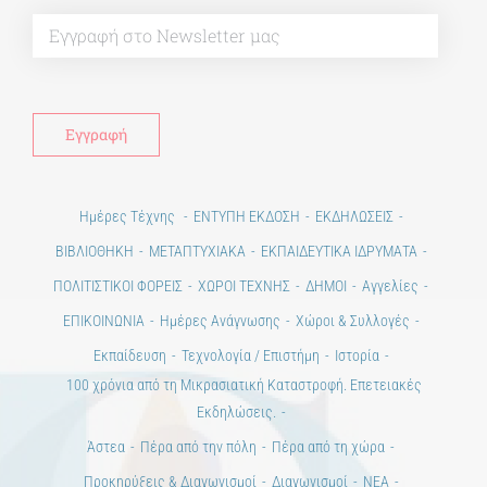
Alt
Ημέρες Τέχνης
ΕΝΤΥΠΗ ΕΚΔΟΣΗ
ΕΚΔΗΛΩΣΕΙΣ
ΒΙΒΛΙΟΘΗΚΗ
ΜΕΤΑΠΤΥΧΙΑΚΑ
ΕΚΠΑΙΔΕΥΤΙΚΑ ΙΔΡΥΜΑΤΑ
ΠΟΛΙΤΙΣΤΙΚΟΙ ΦΟΡΕΙΣ
ΧΩΡΟΙ ΤΕΧΝΗΣ
ΔΗΜΟΙ
Αγγελίες
ΕΠΙΚΟΙΝΩΝΙΑ
Ημέρες Ανάγνωσης
Χώροι & Συλλογές
Εκπαίδευση
Τεχνολογία / Επιστήμη
Ιστορία
100 χρόνια από τη Μικρασιατική Καταστροφή. Επετειακές
Εκδηλώσεις.
Άστεα
Πέρα από την πόλη
Πέρα από τη χώρα
Προκηρύξεις & Διαγωνισμοί
Διαγωνισμοί
ΝΕΑ