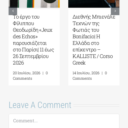
ου
Διεθνής Μπιενάλε
Η «Πρώτη αγ
Τεχνών της
του Ιωάννη
η «Jeux
Φωτιάς του
Κονδυλάκη σ
»
Bonifacio| Η
Foyles!
ζεται
Ελλάδα στο
6 Αυγούστου, 202
ι| 11 έως
επίκεντρο –
Comments
μβρίου
KALLISTE / Corso
Greek
026
|
0
14 Ιουλίου, 2026
|
0
Comments
Leave A Comment
Comment