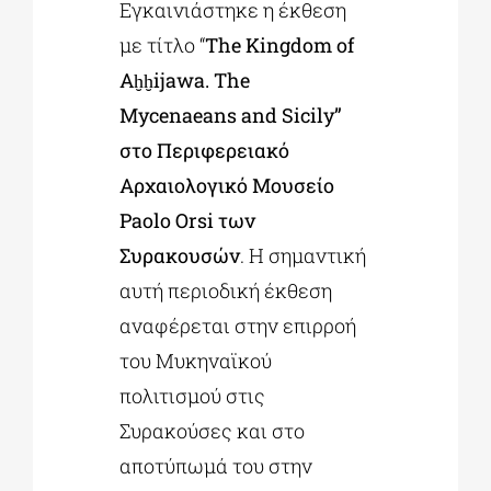
Εγκαινιάστηκε η έκθεση
με τίτλο “
The
Kingdom
of
ΔΙΔΑΚΤΟΡΙΚΑ
Aḫḫijawa
.
The
Mycenaeans
and
Sicily
”
ΕΚΠΑΙΔΕΥΤΙΚΑ ΙΔΡΥΜΑΤΑ
στο Περιφερειακό
Αρχαιολογικό Μουσείο
ΠΟΛΙΤΙΣΤΙΚΟΙ ΦΟΡΕΙΣ
Paolo
Orsi
των
Συρακουσών
. Η σημαντική
ΧΩΡΟΙ ΤΕΧΝΗΣ
αυτή περιοδική έκθεση
αναφέρεται στην επιρροή
ΔΗΜΟΙ
του Μυκηναϊκού
πολιτισμού στις
Συρακούσες και στο
ΕΚΔΗΛΩΣΕΙΣ
αποτύπωμά του στην