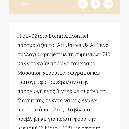
Share it!
ΔΙΔΑΚΤΟΡΙΚΑ
Η συνθέτρια Domina Monriel
ΕΚΠΑΙΔΕΥΤΙΚΑ ΙΔΡΥΜΑΤΑ
παρουσιάζει το “Art Unites Us All”, ένα
συλλογικό project με τη συμμετοχή 210
ΠΟΛΙΤΙΣΤΙΚΟΙ ΦΟΡΕΙΣ
καλλιτεχνών από όλο τον κόσμο.
Μουσικοί, χορευτές, ζωγράφοι και
ΧΩΡΟΙ ΤΕΧΝΗΣ
φωτογράφοι συνέβαλαν στην
παραγωγή ενός βίντεο με πυρήνα τη
ΔΗΜΟΙ
δύναμη της τέχνης να μας ενώνει
παρά τις δυσκολίες. Το βίντεο
ΕΚΔΗΛΩΣΕΙΣ
προβλήθηκε για πρώτη φορά την
Κυριακή 16 Μαΐου 2021, με αφορμή