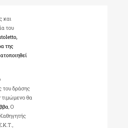
ς και
ία του
toletto,
ρα της
ατοποιηθεί
υ
ς του δράσης
ν τιμώμενο θα
ββα
, Ο
 Καθηγητής
.Κ.Τ.,