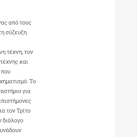
ένας από τους
τη σύζευξη
νη τέχνη, τον
 τέχνης και
 που
σχηματισμό. Το
γαστήριο για
επιστήμονες
ια τον Τρίτο
ν διάλογο
συνάδουν