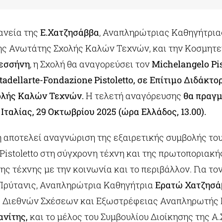
ανεία της
Ε.Χατζησάββα
, Αναπληρώτριας Καθηγήτρια
ς Ανωτάτης Σχολής Καλών Τεχνών, και την Κοσμητε
εσσήνη
, η Σχολή θα αναγορεύσει τον
Michelangelo Pis
ttadellarte-Fondazione Pistoletto, σε Επίτιμο Διδάκτο
ολής Καλών Τεχνών.
Η τελετή αναγόρευσης
θα πραγμ
ς Ιταλίας, 29 Οκτωβρίου 2025 (ώρα Ελλάδος, 13.00).
 αποτελεί αναγνώριση της εξαιρετικής συμβολής το
Pistoletto στη σύγχρονη τέχνη και της πρωτοποριακή
ης τέχνης με την κοινωνία και το περιβάλλον. Για το
.Πρύτανις, Αναπληρώτρια Καθηγήτρια
Ερατώ Χατζησά
 Διεθνών Σχέσεων και Εξωστρέφειας Αναπληρωτής
νίτης,
και το μέλος του Συμβουλίου Διοίκησης της Α.Σ