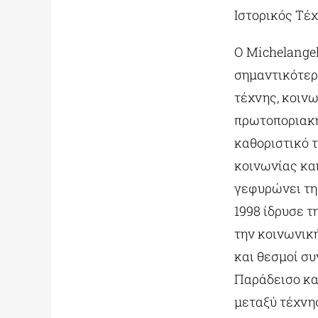
Ιστορικός Τέ
Ο Michelangelo
σημαντικότερ
τέχνης, κοινω
πρωτοποριακή 
καθοριστικό 
κοινωνίας και
γεφυρώνει τη 
1998 ίδρυσε τη
την κοινωνικ
και θεσμοί συ
Παράδεισο και
μεταξύ τέχνη