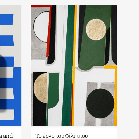
a and
Το έργο του Φίλιππου