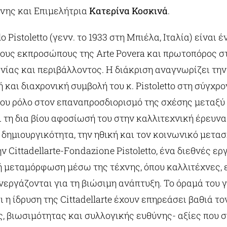
χνης και Επιμελήτρια
Κατερίνα Κοσκινά
.
 Pistoletto (γενν. το 1933 στη Μπιέλα, Ιταλία) είναι 
ους εκπροσώπους της Arte Povera και πρωτοπόρος σ
νίας και περιβάλλοντος. Η διάκριση αναγνωρίζει την
και διαχρονική συμβολή του κ. Pistoletto στη σύγχρο
του ρόλο στον επαναπροσδιορισμό της σχέσης μεταξύ
 τη δια βίου αφοσίωσή του στην καλλιτεχνική έρευνα
δημιουργικότητα, την ηθική και τον κοινωνικό μετα
ν Cittadellarte-Fondazione Pistoletto, ένα διεθνές ερ
ή μεταμόρφωση μέσω της τέχνης, όπου καλλιτέχνες, 
νεργάζονται για τη βιώσιμη ανάπτυξη. Το όραμά του γ
 η ίδρυση της Cittadellarte έχουν επηρεάσει βαθιά το
ς, βιωσιμότητας και συλλογικής ευθύνης- αξίες που 