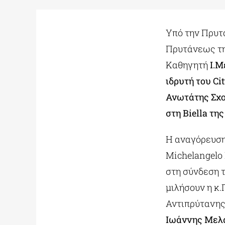
Υπό την Πρυτ
Πρυτάνεως τη
Καθηγητή
Ι.Μ
ιδρυτή του Ci
Ανωτάτης Σχ
στη Biella τη
Η αναγόρευση
Michelangelo 
στη σύνδεση τ
μιλήσουν η κ
Αντιπρύτανης
Ιωάννης Μελα