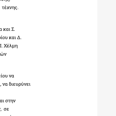
 τέχνης.
 και Σ.
ου και Δ.
Π. Χέλμη
κών
ίου να
 να διευρύνει
αι στην
, σε