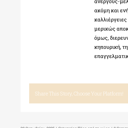
ανέργους-μέλ
ακόμη και ενή
καλλιέργειες
μερικώς αποκ
όμως, διερευ
κηπουρική, τη
επαγγελματικ
Share This Story, Choose Your Platform!