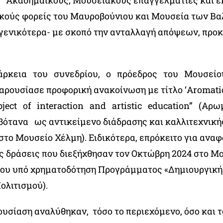
 Ακαδημαϊκούς, Μουσειακούς επαγγελματίες και 
ικούς φορείς του Μαυροβούνιου και Μουσεία των Βα
γενικότερα- με σκοπό την ανταλλαγή απόψεων, προ
άρκεια του συνεδρίου, ο πρόεδρος του Μουσείο
αρουσίασε προφορική ανακοίνωση με τίτλο ‘Αromatic
object of interaction and artistic education” (Αρ
βότανα ως αντικείμενο διάδρασης και καλλιτεχνική
το Μουσείο Χέλμη). Ειδικότερα, επρόκειτο για αναφ
ς δράσεις που διεξήχθησαν τον Οκτώβρη 2024 στο Μ
 του υπό χρηματοδότηση Προγράμματος «Δημιουργική
ολιτισμού).
ουσίαση αναλύθηκαν, τόσο το περιεχόμενο, όσο και τ