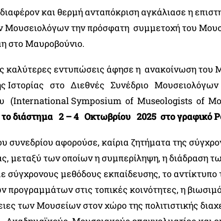
διαφέρον και θερμή ανταπόκριση αγκάλιασε η επιστ
ν Μουσειολόγων την πρόσφατη συμμετοχή του Μουσ
μη στο Μαυροβούνιο.
τις καλύτερες εντυπώσεις άφησε η ανακοίνωση του 
ής Ιστορίας στο Διεθνές Συνέδριο Μουσειολόγω
 (International Symposium of Museologists of Mo
 το διάστημα 2 – 4 Οκτωβρίου 2025 στο γραφικό P
ου συνεδρίου αφορούσε, καίρια ζητήματα της σύγχρ
ς, μεταξύ των οποίων η συμπερίληψη, η διάδραση τ
ε σύγχρονους μεθόδους εκπαίδευσης, το αντίκτυπο
ν προγραμμάτων στις τοπικές κοινότητες, η βιωσιμ
ειες των Μουσείων στον χώρο της πολιτιστικής διαχε