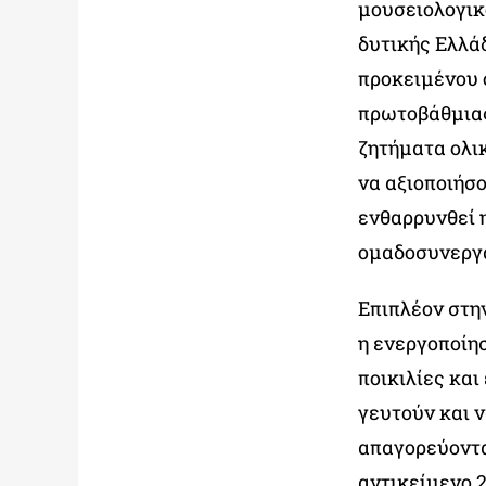
μουσειολογικ
δυτικής Ελλά
προκειμένου 
πρωτοβάθμιας
ζητήματα ολι
να αξιοποιήσ
ενθαρρυνθεί 
ομαδοσυνεργα
Επιπλέον στη
η ενεργοποίη
ποικιλίες και
γευτούν και 
απαγορεύοντα
αντικείμενο 