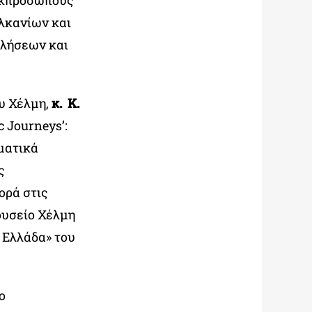
εκπροσώπους
λκανίων και
κλήσεων και
υ Χέλμη,
κ. Κ.
 Journeys’:
ωματικά
ς
ορά στις
ουσείο Χέλμη
 Ελλάδα» του
ο