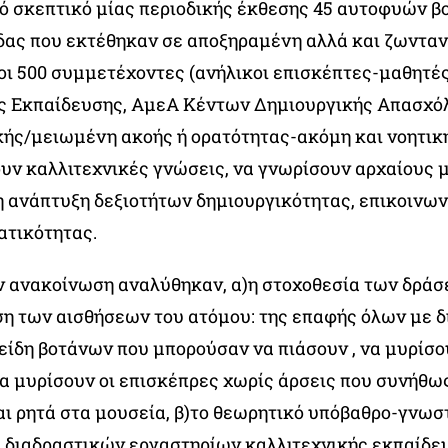
ό σκεπτικό μίας περιοδικής έκθεσης 45 αυτοφυών β
δας που εκτέθηκαν σε αποξηραμένη αλλά και ζωνταν
οι 500 συμμετέχοντες (ανήλικοι επισκέπτες-μαθητές
 Εκπαίδευσης, ΑμεΑ Κέντων Δημιουργικής Απασχό
κής/μειωμένη ακοής ή ορατότητας-ακόμη και νοητικ
ουν καλλιτεχνικές γνώσεις, να γνωρίσουν αρχαίους 
η ανάπτυξη δεξιοτήτων δημιουργικότητας, επικοινωνί
τικότητας.
ν ανακοίνωση αναλύθηκαν, α)η στοχοθεσία των δράσ
ση των αισθήσεων του ατόμου: της επαφής όλων με 
 είδη βοτάνων που μπορούσαν να πιάσουν , να μυρίσο
να μυρίσουν οι επισκέπρες χωρίς άρσεις που συνήθω
ι ρητά στα μουσεία, β)το θεωρητικό υπόβαθρο-γνωσ
2 διαδραστικών εργαστηρίων καλλιτεχνικής εκπαίδε