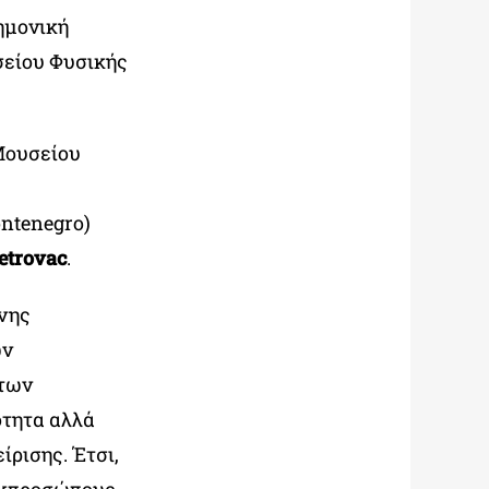
ημονική
είου Φυσικής
Μουσείου
ν
ntenegro)
etrovac
.
ονης
ων
 των
ότητα αλλά
ίρισης. Έτσι,