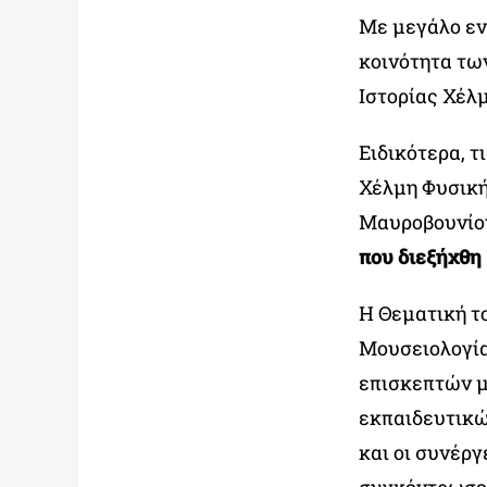
Με μεγάλο εν
κοινότητα τω
Ιστορίας Χέλ
Ειδικότερα, 
Χέλμη Φυσικ
Μαυροβουνίου
που διεξήχθη
H Θεματική τ
Μουσειολογία
επισκεπτών μ
εκπαιδευτικώ
και οι συνέργ