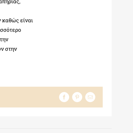
απηρίας,
ς
 καθώς είναι
ισσότερο
 την
υν στην