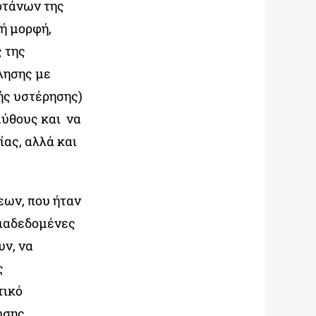
οτάνων της
ή μορφή,
 της
λησης με
ής υστέρησης)
μύθους και να
ας, αλλά και
εων, που ήταν
διαδεδομένες
υν, να
ς
τικό
υσης,