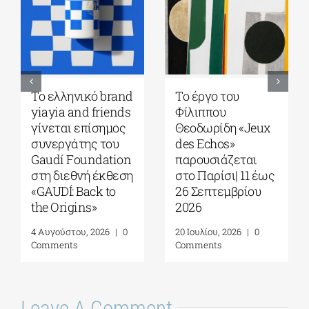
Το ελληνικό brand
Το έργο του
yiayia and friends
Φίλιππου
γίνεται επίσημος
Θεοδωρίδη «Jeux
συνεργάτης του
des Echos»
Gaudí Foundation
παρουσιάζεται
στη διεθνή έκθεση
στο Παρίσι| 11 έως
«GAUDÍ: Back to
26 Σεπτεμβρίου
the Origins»
2026
4 Αυγούστου, 2026
|
0
20 Ιουλίου, 2026
|
0
Comments
Comments
Leave A Comment