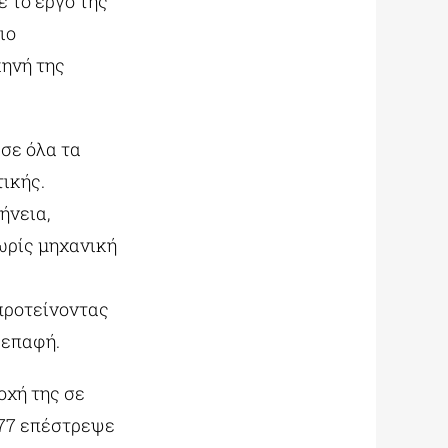
ε το έργο της
ιο
κηνή της
 σε όλα τα
τικής.
ήνεια,
ωρίς μηχανική
α
προτείνοντας
 επαφή.
οχή της σε
977 επέστρεψε