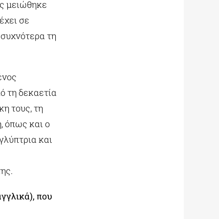
ης μειώθηκε
έχει σε
 συχνότερα τη
ένος
πό τη δεκαετία
κη τους, τη
, όπως και ο
γλύπτρια και
ης.
γγλικά), που