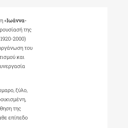
η «
Ιωάννα-
ρουσίασή της
(1920-2000)
ιοργάνωση του
τισμού και
συνεργασία
μαρο, ξύλο,
ροικισμένη,
σθηση της
άθε επίπεδο