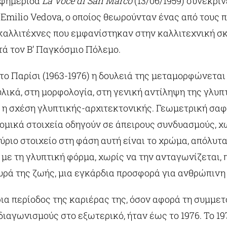
 εφημερίδα
La Voce di San Marco
(13/06/1959) συνέκριν
 Emilio Vedova, ο οποίος θεωρούνταν ένας από τους π
καλλιτέχνες που εμφανίστηκαν στην καλλιτεχνική σ
τά τον Β’ Παγκόσμιο Πόλεμο.
το Παρίσι (1963-1976) η δουλειά της μεταμορφώνεται
υλικά, στη μορφολογία, στη γενική αντίληψη της γλυπ
 η σχέση γλυπτικής-αρχιτεκτονικής. Γεωμετρική σαφ
δομικά στοιχεία οδηγούν σε άπειρους συνδυασμούς, χ
ριο στοιχείο στη φάση αυτή είναι το χρώμα, απόλυτ
με τη γλυπτική φόρμα, χωρίς να την ανταγωνίζεται, 
υρά της ζωής, μια εγκάρδια προσφορά για ανθρώπινη
ια περίοδος της καριέρας της, όσον αφορά τη συμμετ
διαγωνισμούς στο εξωτερικό, ήταν έως το 1976. Το 1