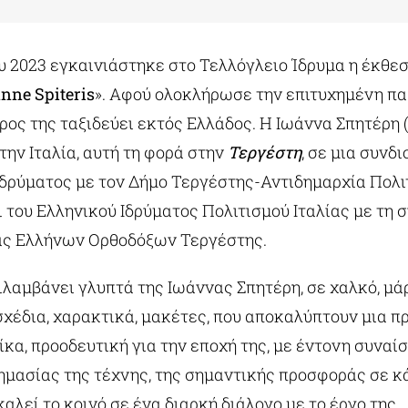
υ 2023 εγκαινιάστηκε στο Τελλόγλειο Ίδρυμα η έκθεσ
nne Spiteris
». Αφού ολοκλήρωσε την επιτυχημένη πα
ρος της ταξιδεύει εκτός Ελλάδος. Η Ιωάννα Σπητέρη 
στην Ιταλία, αυτή τη φορά στην
Τεργέστη
, σε μια συνδ
Ιδρύματος με τον Δήμο Τεργέστης-Αντιδημαρχία Πολι
 του Ελληνικού Ιδρύματος Πολιτισμού Ιταλίας με τη 
ας Ελλήνων Ορθοδόξων Τεργέστης.
λαμβάνει γλυπτά της Ιωάννας Σπητέρη, σε χαλκό, μάρ
χέδια, χαρακτικά, μακέτες, που αποκαλύπτουν μια π
κα, προοδευτική για την εποχή της, με έντονη συναί
ημασίας της τέχνης, της σημαντικής προσφοράς σε κ
καλεί το κοινό σε ένα διαρκή διάλογο με το έργο της.