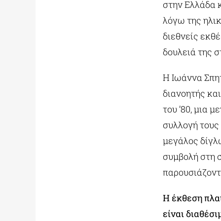
στην Ελλάδα 
λόγω της ηλικ
διεθνείς εκθέ
δουλειά της σ
Η Ιωάννα Σπη
διανοητής και
του ’80, μια μ
συλλογή τους 
μεγάλος δίγλ
συμβολή στη σ
παρουσιάζοντ
Η έκθεση πλα
είναι διαθέσι