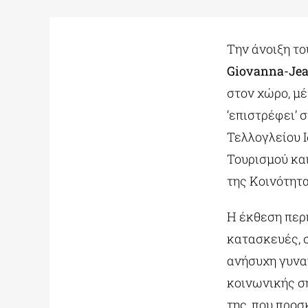
Την άνοιξη το
Giovanna-Jea
στον χώρο, μέ
‘επιστρέφει’ 
Τελλογλείου 
Τουρισμού και
της Κοινότητ
Η έκθεση περι
κατασκευές, σ
ανήσυχη γυναί
κοινωνικής σ
της, που προσ