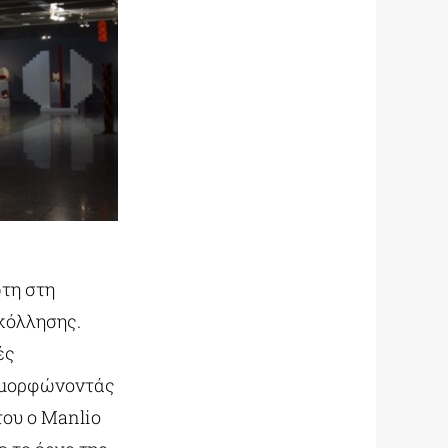
ώτη στη
οκόλλησης.
ές
αμορφώνοντάς
του o Manlio