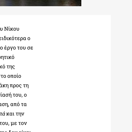
ου Νίκου
ειδικότερα ο
ο έργο του σε
οητικό
κό της
στο οποίο
άκη προς τη
ίασή του, ο
αση, από τα
πά
και την
του, με τον