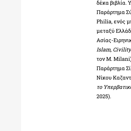
δέκα βιβλία.
Παράρτημα Σύδ
Philia, ενός 
μεταξύ Ελλάδ
Ασίας-Ειρηνι
Islam, Civilit
τον M. Milani
Παράρτημα Σίδ
Νίκου Καζαντ
το Υπερβατικ
2025).