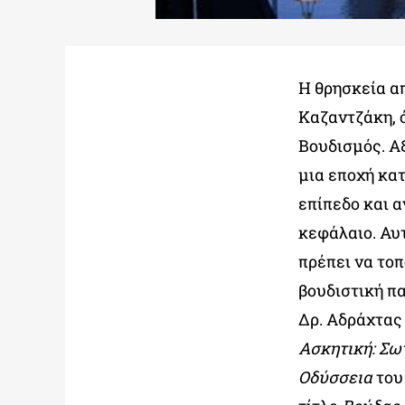
Η θρησκεία απ
Καζαντζάκη, ό
Βουδισμός. Αξ
μια εποχή κατ
επίπεδο και 
κεφάλαιο. Αυτ
πρέπει να το
βουδιστική πα
Δρ. Αδράχτας 
Ασκητική: Σω
Οδύσσεια
του 