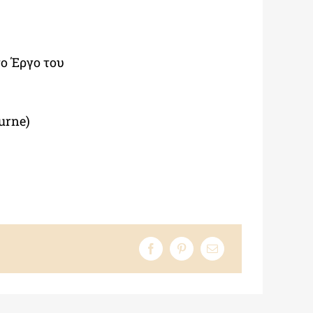
το Έργο του
urne)