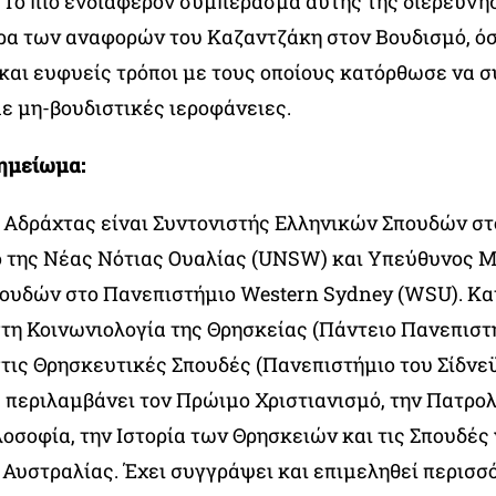
. Το πιο ενδιαφέρον συμπέρασμα αυτής της διερεύνησ
ρα των αναφορών του Καζαντζάκη στον Βουδισμό, όσο
 και ευφυείς τρόποι με τους οποίους κατόρθωσε να 
ε μη-βουδιστικές ιεροφάνειες.
σημείωμα:
ς Αδράχτας είναι Συντονιστής Ελληνικών Σπουδών στ
 της Νέας Νότιας Ουαλίας (UNSW) και Υπεύθυνος
ουδών στο Πανεπιστήμιο Western Sydney (WSU). Κα
στη Κοινωνιολογία της Θρησκείας (Πάντειο Πανεπιστή
τις Θρησκευτικές Σπουδές (Πανεπιστήμιο του Σίδνεϋ
 περιλαμβάνει τον Πρώιμο Χριστιανισμό, την Πατρολ
οσοφία, την Ιστορία των Θρησκειών και τις Σπουδές 
ς Αυστραλίας. Έχει συγγράψει και επιμεληθεί περισσ