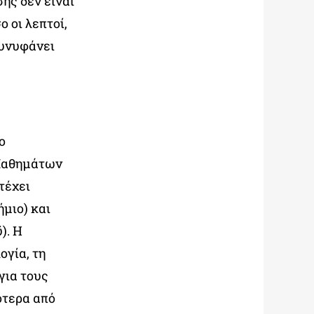
ης δεν είναι
 οι λεπτοί,
συνυφάνει
ο
 Μαθημάτων
τέχει
μιο) και
). Η
ογία, τη
για τους
ότερα από