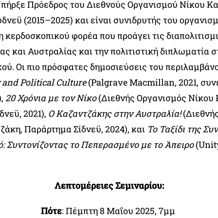
 Υπήρξε Πρόεδρος του Διεθνούς Οργανισμού Νίκου Κ
νεϋ (2015–2025) και είναι συνιδρυτής του οργανισμ
μη κερδοσκοπικού φορέα που προάγει τις διαπολιτισμ
ας και Αυστραλίας και την πολιτιστική διπλωματία σ
κού. Οι πιο πρόσφατες δημοσιεύσεις του περιλαμβάν
y and Political Culture
(Palgrave Macmillan, 2021, συν
),
20 Χρόνια με τον Νίκο
(Διεθνής Οργανισμός Νίκου 
νεϋ, 2021),
Ο Καζαντζάκης στην Αυστραλία!
(Διεθνή
ζάκη, Παράρτημα Σίδνεϋ, 2024), και
Το Ταξίδι της Συ
ό: Συντονίζοντας το Πεπερασμένο με το Άπειρο
(Unity
Λεπτομέρειες Σεμιναρίου:
Πότε
: Πέμπτη 8 Μαΐου 2025, 7μμ