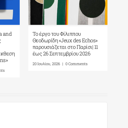
ayia and
Το έργο του Φίλιππου
μος
Θεοδωρίδη «Jeux des Echos»
í
παρουσιάζεται στο Παρίσι| 11
νή έκθεση
έως 26 Σεπτεμβρίου 2026
igins»
20 Ιουλίου, 2026
|
0 Comments
ments