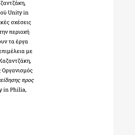
αζαντζάκη,
ού Unity in
ικές σχέσεις
την περιοχή
ουν τα έργα
επιμέλεια με
Καζαντζάκη,
ς Οργανισμός
νείδησης προς
 in Philia,