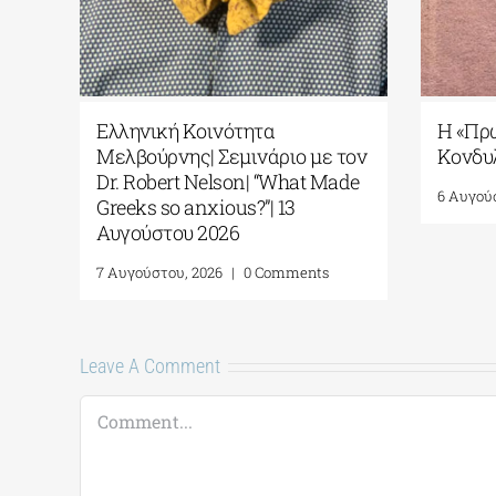
Ελληνική Κοινότητα
Η «
hos»
Μελβούρνης| Σεμινάριο με τον
Κον
| 11
Dr. Robert Nelson| “What Made
6 Αυ
6
Greeks so anxious?”| 13
Αυγούστου 2026
7 Αυγούστου, 2026
|
0 Comments
Leave A Comment
Comment