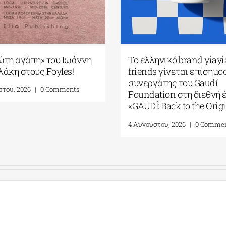
Πρώτη αγάπη» του Ιωάννη
Το ελληνικό brand yi
δυλάκη στους Foyles!
friends γίνεται επίση
συνεργάτης του Gaud
γούστου, 2026
|
0 Comments
Foundation στη διεθ
«GAUDÍ: Back to the Or
4 Αυγούστου, 2026
|
0 Com