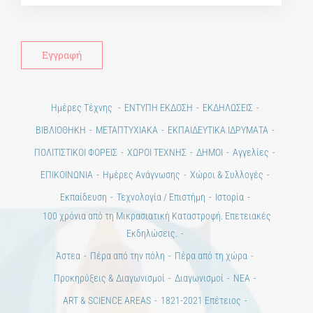
Ημέρες Τέχνης
ΕΝΤΥΠΗ ΕΚΔΟΣΗ
ΕΚΔΗΛΩΣΕΙΣ
ΒΙΒΛΙΟΘΗΚΗ
ΜΕΤΑΠΤΥΧΙΑΚΑ
ΕΚΠΑΙΔΕΥΤΙΚΑ ΙΔΡΥΜΑΤΑ
ΠΟΛΙΤΙΣΤΙΚΟΙ ΦΟΡΕΙΣ
ΧΩΡΟΙ ΤΕΧΝΗΣ
ΔΗΜΟΙ
Αγγελίες
ΕΠΙΚΟΙΝΩΝΙΑ
Ημέρες Ανάγνωσης
Χώροι & Συλλογές
Εκπαίδευση
Τεχνολογία / Επιστήμη
Ιστορία
100 χρόνια από τη Μικρασιατική Καταστροφή. Επετειακές
Εκδηλώσεις.
Άστεα
Πέρα από την πόλη
Πέρα από τη χώρα
Προκηρύξεις & Διαγωνισμοί
Διαγωνισμοί
ΝΕΑ
ART & SCIENCE AREAS
1821-2021 Επέτειος