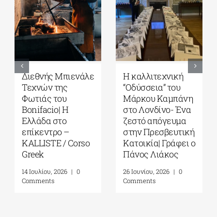
Το ελληνικό brand
Το έργο του
yiayia and friends
Φίλιππου
γίνεται επίσημος
Θεοδωρίδη «Jeux
συνεργάτης του
des Echos»
Gaudí Foundation
παρουσιάζεται
στη διεθνή έκθεση
στο Παρίσι| 11 έως
«GAUDÍ: Back to
26 Σεπτεμβρίου
the Origins»
2026
4 Αυγούστου, 2026
|
0
20 Ιουλίου, 2026
|
0
Comments
Comments