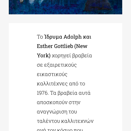
ΔΙΔΑΚΤΟΡΙΚΑ
Το
Ίδρυμα Adolph και
ΕΚΠΑΙΔΕΥΤΙΚΑ ΙΔΡΥΜΑΤΑ
Esther Gottlieb (New
York)
χορηγεί βραβεία
ΠΟΛΙΤΙΣΤΙΚΟΙ ΦΟΡΕΙΣ
σε εξαιρετικούς
εικαστικούς
ΧΩΡΟΙ ΤΕΧΝΗΣ
καλλιτέχνες από το
1976. Τα βραβεία αυτά
ΔΗΜΟΙ
αποσκοπούν στην
αναγνώριση του
ΕΚΔΗΛΩΣΕΙΣ
ταλέντου καλλιτεχνών
ανά τον κόσμο που