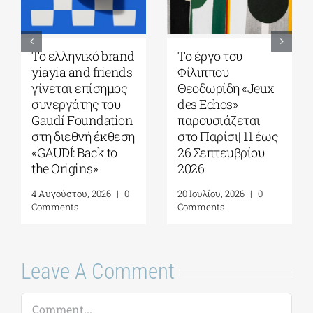
Ελληνική
Η «Πρώτη αγάπη»
Κοινότητα
του Ιωάννη
Μελβούρνης|
Κονδυλάκη στους
Σεμινάριο με τον
Foyles!
Dr. Robert Nelson|
6 Αυγούστου, 2026
|
0
“What Made
Comments
Greeks so
anxious?”| 13
Αυγούστου 2026
7 Αυγούστου, 2026
|
0
Comments
Leave A Comment