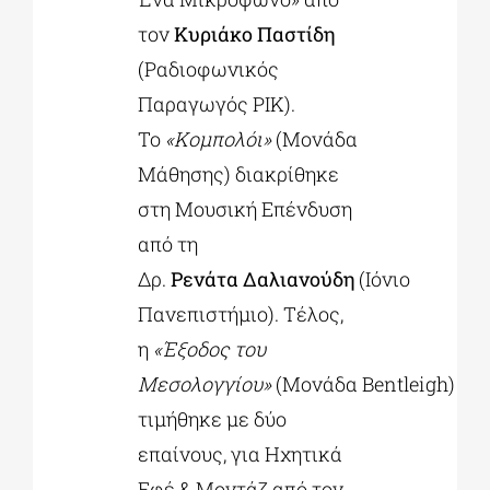
τον
Κυριάκο Παστίδη
(Ραδιοφωνικός
Παραγωγός ΡΙΚ).
Το
«Κομπολόι»
(Μονάδα
Μάθησης) διακρίθηκε
στη Μουσική Επένδυση
από τη
Δρ.
Ρενάτα Δαλιανούδη
(Ιόνιο
Πανεπιστήμιο). Τέλος,
η
«Έξοδος του
Μεσολογγίου»
(Μονάδα Bentleigh)
τιμήθηκε με δύο
επαίνους, για Ηχητικά
Εφέ & Μοντάζ από τον