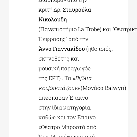
κριτή Δρ.
Σταυρούλα
Νικολούδη
(Πανεπιστήμιο La Trobe) και “Θεατρικ
Έκφρασης” από την
Άννα Γιαννακίδου
(ηθοποιός,
σκηνοθέτης και
μουσική παραγωγός
της ΕΡΤ) . Τα
«Βιβλία
κουβεντιάζουν»
(Μονάδα Balwyn)
απέσπασαν Έπαινο
στην ίδια κατηγορία,
καθώς και τον Έπαινο
«Θέατρο Μπροστά από
Ένα Μικρόφωνο» από