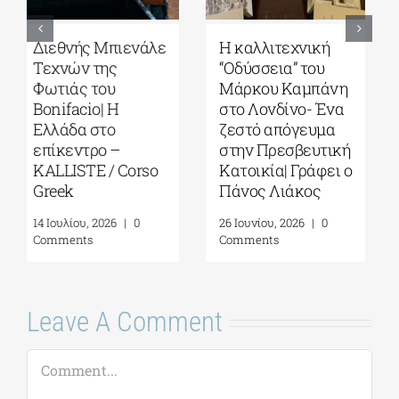
Το ελληνικό brand
Το έργο του
yiayia and friends
Φίλιππου
γίνεται επίσημος
Θεοδωρίδη «Jeux
συνεργάτης του
des Echos»
Gaudí Foundation
παρουσιάζεται
στη διεθνή έκθεση
στο Παρίσι| 11 έως
«GAUDÍ: Back to
26 Σεπτεμβρίου
the Origins»
2026
4 Αυγούστου, 2026
|
0
20 Ιουλίου, 2026
|
0
Comments
Comments
Leave A Comment
Comment