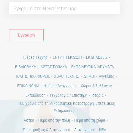
Alt
Ημέρες Τέχνης
ΕΝΤΥΠΗ ΕΚΔΟΣΗ
ΕΚΔΗΛΩΣΕΙΣ
ΒΙΒΛΙΟΘΗΚΗ
ΜΕΤΑΠΤΥΧΙΑΚΑ
ΕΚΠΑΙΔΕΥΤΙΚΑ ΙΔΡΥΜΑΤΑ
ΠΟΛΙΤΙΣΤΙΚΟΙ ΦΟΡΕΙΣ
ΧΩΡΟΙ ΤΕΧΝΗΣ
ΔΗΜΟΙ
Αγγελίες
ΕΠΙΚΟΙΝΩΝΙΑ
Ημέρες Ανάγνωσης
Χώροι & Συλλογές
Εκπαίδευση
Τεχνολογία / Επιστήμη
Ιστορία
100 χρόνια από τη Μικρασιατική Καταστροφή. Επετειακές
Εκδηλώσεις.
Άστεα
Πέρα από την πόλη
Πέρα από τη χώρα
Προκηρύξεις & Διαγωνισμοί
Διαγωνισμοί
ΝΕΑ