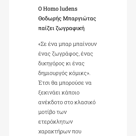
Ο
Homo
ludens
Θοδωρής Μπαργιώτας
ΔΙΔΑΚΤΟΡΙΚΑ
παίζει ζωγραφική
ΕΚΠΑΙΔΕΥΤΙΚΑ ΙΔΡΥΜΑΤΑ
«Σε ένα μπαρ μπαίνουν
ένας ζωγράφος, ένας
ΠΟΛΙΤΙΣΤΙΚΟΙ ΦΟΡΕΙΣ
δικηγόρος κι ένας
δημιουργός κόμικς».
ΧΩΡΟΙ ΤΕΧΝΗΣ
Έτσι θα μπορούσε να
ξεκινάει κάποιο
ΔΗΜΟΙ
ανέκδοτο στο κλασικό
μοτίβο των
ΕΚΔΗΛΩΣΕΙΣ
ετερόκλητων
χαρακτήρων που