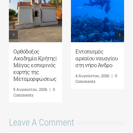
Ομιλία της Βίκυς
ΓΑΚ-Ιστορικό
Φλέσσα στο ΓΑΚ/
Αρχείο/Μουσείο
Ιστορικό Αρχείο –
Ύδρας| “ΤΡΕΙΣ
Μουσείο Ύδρας|
ΗΠΕΙΡΟΙ-ΤΡΕΙΣ
08 Αυγούστου
ΦΩΝΕΣ”| 07
2026
Αυγούστου 2026
7 Αυγούστου, 2026
|
0
6 Αυγούστου, 2026
|
0
Comments
Comments
Leave A Comment