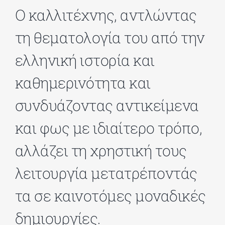
Ο καλλιτέχνης, αντλώντας
ΔΙΔΑΚΤΟΡΙΚΑ
τη θεματολογία του από την
ελληνική ιστορία και
ΕΚΠΑΙΔΕΥΤΙΚΑ ΙΔΡΥΜΑΤΑ
καθημερινότητα και
ΠΟΛΙΤΙΣΤΙΚΟΙ ΦΟΡΕΙΣ
συνδυάζοντας αντικείμενα
και φως με ιδιαίτερο τρόπο,
ΧΩΡΟΙ ΤΕΧΝΗΣ
αλλάζει τη χρηστική τους
ΔΗΜΟΙ
λειτουργία μετατρέποντάς
τα σε καινοτόμες μοναδικές
ΕΚΔΗΛΩΣΕΙΣ
δημιουργίες.