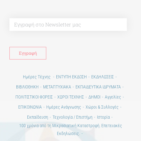
Alt
Ημέρες Τέχνης
ΕΝΤΥΠΗ ΕΚΔΟΣΗ
ΕΚΔΗΛΩΣΕΙΣ
ΒΙΒΛΙΟΘΗΚΗ
ΜΕΤΑΠΤΥΧΙΑΚΑ
ΕΚΠΑΙΔΕΥΤΙΚΑ ΙΔΡΥΜΑΤΑ
ΠΟΛΙΤΙΣΤΙΚΟΙ ΦΟΡΕΙΣ
ΧΩΡΟΙ ΤΕΧΝΗΣ
ΔΗΜΟΙ
Αγγελίες
ΕΠΙΚΟΙΝΩΝΙΑ
Ημέρες Ανάγνωσης
Χώροι & Συλλογές
Εκπαίδευση
Τεχνολογία / Επιστήμη
Ιστορία
100 χρόνια από τη Μικρασιατική Καταστροφή. Επετειακές
Εκδηλώσεις.