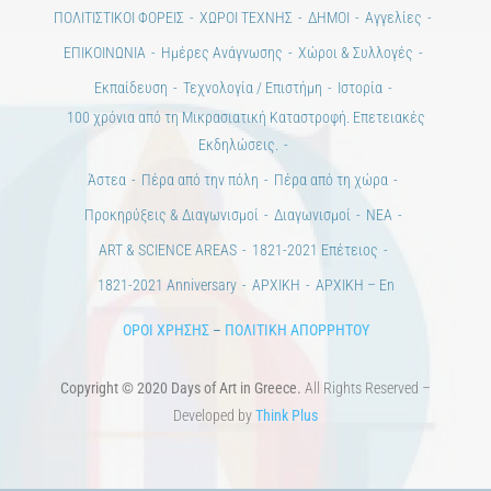
ΠΟΛΙΤΙΣΤΙΚΟΙ ΦΟΡΕΙΣ
ΧΩΡΟΙ ΤΕΧΝΗΣ
ΔΗΜΟΙ
Αγγελίες
ΕΠΙΚΟΙΝΩΝΙΑ
Ημέρες Ανάγνωσης
Χώροι & Συλλογές
Εκπαίδευση
Τεχνολογία / Επιστήμη
Ιστορία
100 χρόνια από τη Μικρασιατική Καταστροφή. Επετειακές
Εκδηλώσεις.
Άστεα
Πέρα από την πόλη
Πέρα από τη χώρα
Προκηρύξεις & Διαγωνισμοί
Διαγωνισμοί
ΝΕΑ
ART & SCIENCE AREAS
1821-2021 Επέτειος
1821-2021 Anniversary
ΑΡΧΙΚΗ
ΑΡΧΙΚΗ – En
ΟΡΟΙ ΧΡΗΣΗΣ
–
ΠΟΛΙΤΙΚΗ ΑΠΟΡΡΗΤΟΥ
Copyright © 2020 Days of Art in Greece.
All Rights Reserved –
Developed by
Think Plus