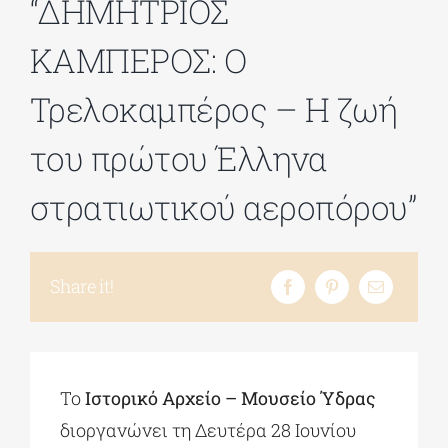
“ΔΗΜΗΤΡΙΟΣ
ΚΑΜΠΕΡΟΣ: Ο
ΔΙΔΑΚΤΟΡΙΚΑ
Τρελοκαμπέρος – Η ζωή
ΕΚΠΑΙΔΕΥΤΙΚΑ ΙΔΡΥΜΑΤΑ
του πρώτου Έλληνα
ΠΟΛΙΤΙΣΤΙΚΟΙ ΦΟΡΕΙΣ
στρατιωτικού αεροπόρου”
ΧΩΡΟΙ ΤΕΧΝΗΣ
Share it!
ΔΗΜΟΙ
ΕΚΔΗΛΩΣΕΙΣ
Το
Ιστορικό Αρχείο – Μουσείο Ύδρας
διοργανώνει τη Δευτέρα 28 Ιουνίου