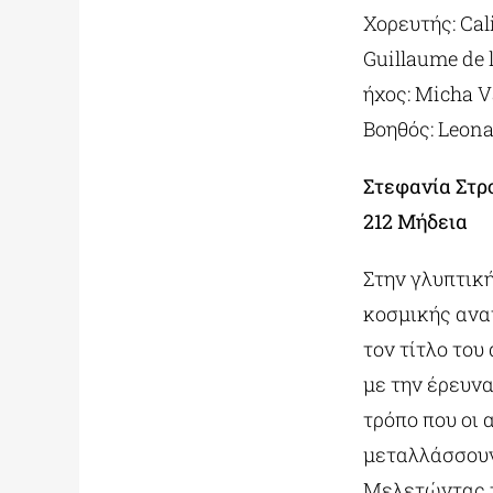
Χορευτής: Cal
Guillaume de
ήχος: Micha 
Βοηθός: Leona
Στεφανία Στρ
212 Μήδεια
Στην γλυπτικ
κοσμικής ανατ
τον τίτλο του
με την έρευνα
τρόπο που οι
μεταλλάσσουν 
Μελετώντας τη