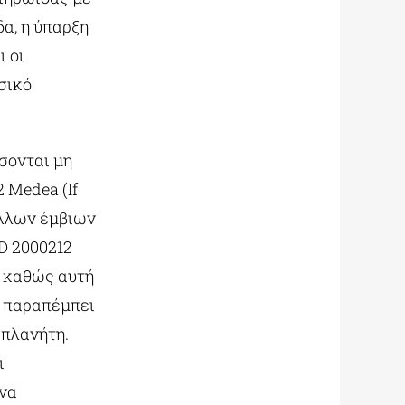
δα, η ύπαρξη
 οι
σικό
σονται μη
 Medea (If
άλλων έμβιων
D 2000212
ς καθώς αυτή
παραπέμπει
 πλανήτη.
ι
ένα