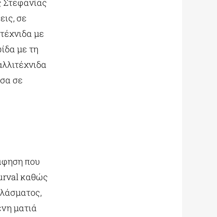
ς Στεφανίας
ις, σε
ιτέχνιδα με
ωίδα με τη
αλλιτέχνιδα
εσα σε
ράφηση που
Curval καθώς
πλάσματος,
ένη ματιά