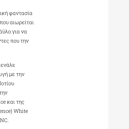
ική φαντασία
 που αιωρείται
άϋλο για να
ντες που την
ιενάλε
ωγή με την
Νοτίου
την
ce και της
ence) White
INC.