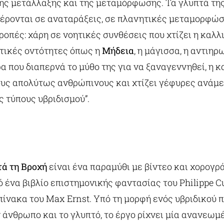
ης μετάλλαξης και της μεταμόρφωσης. Τα γλυπτά τη
έρονται σε αναταράξεις, σε πλανητικές μεταμορφώσε
οπές: χάρη σε νοητικές συνθέσεις που χτίζει η καλλ
τικές οντότητες όπως η
Μήδεια
, η μάγισσα, η αντιηρ
α που διαπερνά το μύθο της για να ξαναγεννηθεί, η κ
ους απολύτως ανθρώπινους και χτίζει γέφυρες ανάμ
 τύπους υβριδισμού”.
ά τη Βροχή
είναι ένα παραμύθι με βίντεο και χορογ
 ένα βιβλίο επιστημονικής φαντασίας του Philippe 
πίνακα του Max Ernst. Υπό τη μορφή ενός υβριδικού 
άνθρωπο και το γλυπτό, το έργο ρίχνει μία ανανεωμ