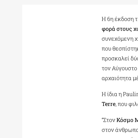
Η 6η έκδοση 
φορά στους χώ
συνεχόμενη χρ
που θεσπίστη
προσκαλεί δύο
τον Αύγουστο 
αρχαιότητα μ
Η ίδια η Paul
Terre
, που φι
“Στον
Κόσμο Μ
στον άνθρωπο 