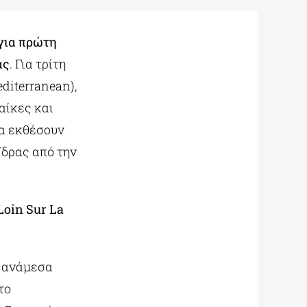
για πρώτη
ας
. Για τρίτη
diterranean),
ναίκες και
να εκθέσουν
Ύδρας από την
Loin Sur La
, ανάμεσα
το