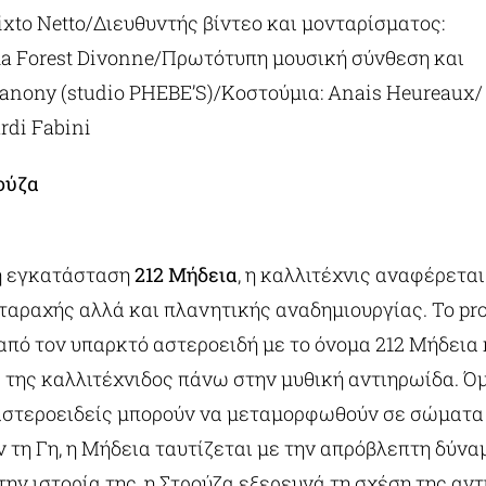
ixto Netto/Διευθυντής βίντεο και μονταρίσματος:
 la Forest Divonne/Πρωτότυπη μουσική σύνθεση και
Vanony (studio PHEBE’S)/Κοστούμια: Anais Heureaux/
rdi Fabini
ούζα
ή εγκατάσταση
212 Μήδεια
, η καλλιτέχνις αναφέρεται
αραχής αλλά και πλανητικής αναδημιουργίας. Το pro
 από τον υπαρκτό αστεροειδή με το όνομα 212 Μήδεια
 της καλλιτέχνιδος πάνω στην μυθική αντιηρωίδα. Όμ
 αστεροειδείς μπορούν να μεταμορφωθούν σε σώματα
τη Γη, η Μήδεια ταυτίζεται με την απρόβλεπτη δύνα
ν ιστορία της, η Στρούζα εξερευνά τη σχέση της αν