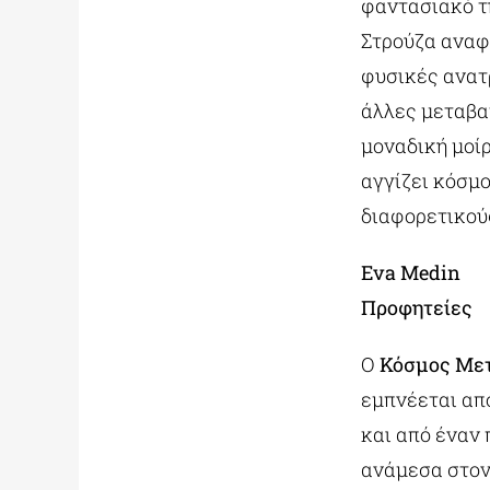
φαντασιακό τ
Στρούζα αναφ
φυσικές ανατρ
άλλες μεταβα
μοναδική μοίρ
αγγίζει κόσμ
διαφορετικούς
Eva Medin
Προφητείες
Ο
Κόσμος Μετ
εμπνέεται από
και από έναν 
ανάμεσα στον 