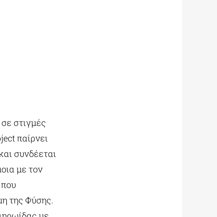
 σε στιγμές
ject παίρνει
 και συνδέεται
οια με τον
 που
μη της Φύσης.
τιηρωίδας με