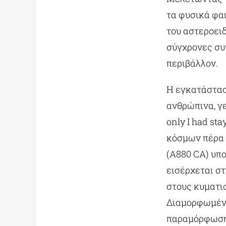
τα φυσικά φαι
του αστεροει
σύγχρονες συ
περιβάλλον.
Η εγκατάστασ
ανθρώπινα, γε
only I had st
κόσμων πέρα 
(A880 CA) υπ
εισέρχεται σ
στους κυματι
Διαμορφωμένο
παραμόρφωσης