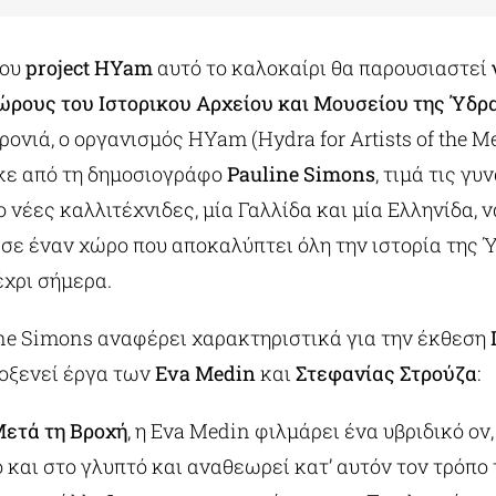
του
project HYam
αυτό το καλοκαίρι θα παρουσιαστεί
ρους του Ιστορικου Αρχείου και Μουσείου της Ύδρ
ονιά, ο οργανισμός HYam (Hydra for Artists of the Me
κε από τη δημοσιογράφο
Pauline Simons
, τιμά τις γυ
 νέες καλλιτέχνιδες, μία Γαλλίδα και μία Ελληνίδα, 
σε έναν χώρο που αποκαλύπτει όλη την ιστορία της 
έχρι σήμερα.
ine Simons αναφέρει χαρακτηριστικά για την έκθεση
λοξενεί έργα των
Eva Medin
και
Στεφανίας Στρούζα
:
ετά τη Βροχή
, η Eva Medin φιλμάρει ένα υβριδικό ον
και στο γλυπτό και αναθεωρεί κατ’ αυτόν τον τρόπο 