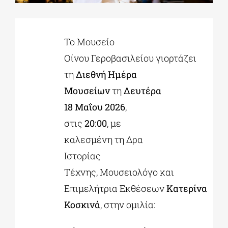
ΔΙΔΑΚΤΟΡΙΚΑ
Το Μουσείο
Οίνου Γεροβασιλείου γιορτάζει
ΕΚΠΑΙΔΕΥΤΙΚΑ ΙΔΡΥΜΑΤΑ
τη
Διεθνή Ημέρα
Μουσείων
τη
Δευτέρα
ΠΟΛΙΤΙΣΤΙΚΟΙ ΦΟΡΕΙΣ
18 Μαΐου 2026
,
στις
20:00
, με
ΧΩΡΟΙ ΤΕΧΝΗΣ
καλεσμένη τη Δρα
Ιστορίας
ΔΗΜΟΙ
Τέχνης, Μουσειολόγο και
Επιμελήτρια Εκθέσεων
Κατερίνα
ΕΚΔΗΛΩΣΕΙΣ
Κοσκινά
, στην ομιλία: