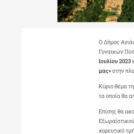
Ο Δήμος Αγιά
Γυναικών Ποτ
Ιουλίου 2023
μας»
στην πλα
Κύριο θέμα τ
τα οποία θα α
Επίσης θα ακ
Εξωραϊστικού
χορευτικό τμ