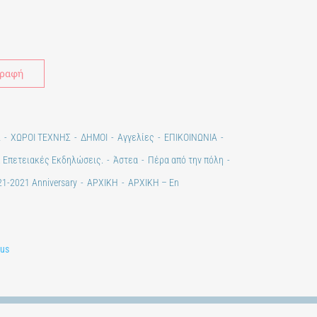
Alternative:
Σ
ΧΩΡΟΙ ΤΕΧΝΗΣ
ΔΗΜΟΙ
Αγγελίες
ΕΠΙΚΟΙΝΩΝΙΑ
. Επετειακές Εκδηλώσεις.
Άστεα
Πέρα από την πόλη
1-2021 Anniversary
ΑΡΧΙΚΗ
ΑΡΧΙΚΗ – En
lus