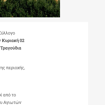
 Σύλλογο
ν
Κυριακή 02
 Τραγούδια
ης περιοχής,
ί από το
ου Αγιωτών