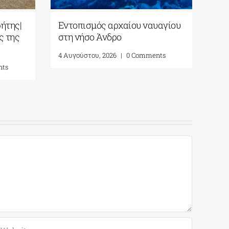
ο/Μουσείο
Ορθόδοξος Ακαδημία Κρήτης|
ΡΟΙ-ΤΡΕΙΣ
Μέγας εσπερινός εορτής της
ου 2026
Μεταμορφώσεως
mments
5 Αυγούστου, 2026
|
0 Comments