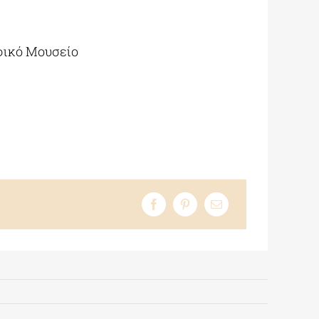
φικό Μουσείο