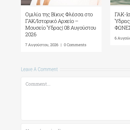
ήτης|
Εντοπισμός αρχαίου ναυαγίου
Ομ
ς της
στη νήσο Άνδρο
ΓΑ
Μο
4 Αυγούστου, 2026
|
0 Comments
20
nts
7 Α
Leave A Comment
Comment