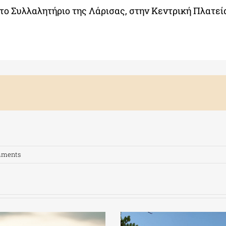
στο Συλλαλητήριο της Λάρισας, στην Κεντρική Πλατεί
mments