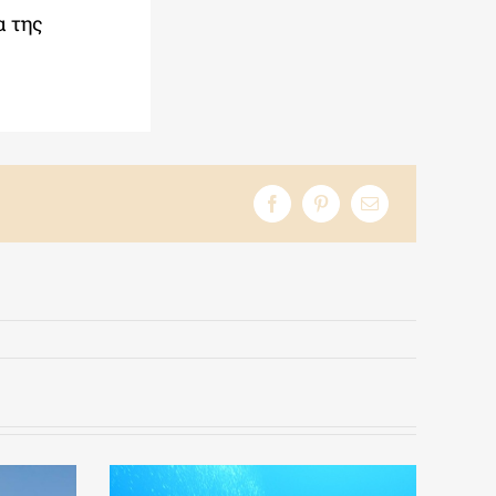
α της