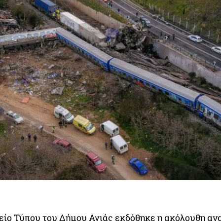
είο Τύπου του Δήμου Αγιάς εκδόθηκε η ακόλουθη α