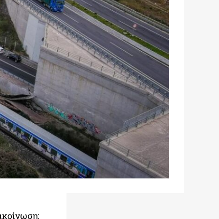
νακοίνωση: