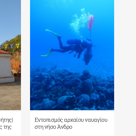
ο/Μουσείο
Ορθόδοξος Ακαδημία Κρήτης|
ΡΟΙ-ΤΡΕΙΣ
Μέγας εσπερινός εορτής της
ου 2026
Μεταμορφώσεως