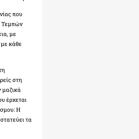
νίας που
ν Τεμπών
ια, με
 με κάθε
τη
ρείς στη
ν μαζικά
ου έρχεται
όσμου: Η
οστατεύει τα