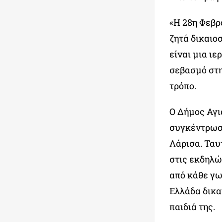
«Η 28
η
Φεβρο
ζητά δικαιο
είναι μια ι
σεβασμό στη
τρόπο.
Ο Δήμος Αγι
συγκέντρωση
Λάρισα. Ταυ
στις εκδηλώ
από κάθε γω
Ελλάδα δικα
παιδιά της.