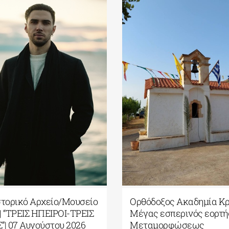
ιλία της Βίκυς Φλέσσα στο
ΓΑΚ-Ιστορικό Αρχεί
Κ/Ιστορικό Αρχείο –
Ύδρας| “ΤΡΕΙΣ ΗΠΕΙ
υσείο Ύδρας| 08 Αυγούστου
ΦΩΝΕΣ”| 07 Αυγούστ