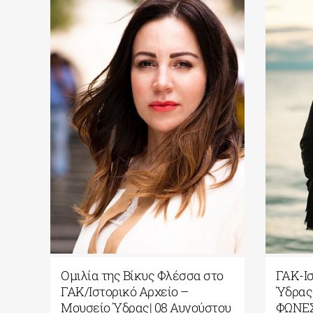
ήτης|
Εντοπισμός αρχαίου ναυαγίου
Ομ
ς της
στη νήσο Άνδρο
ΓΑ
Μο