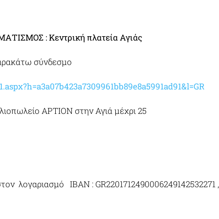
ΑΤΙΣΜΟΣ : Κεντρική πλατεία Αγιάς
 παρακάτω σύνδεσμο
ionc1.aspx?h=a3a07b423a7309961bb89e8a5991ad91&l=GR
βλιοπωλείο ΑΡΤΙΟΝ στην Αγιά μέχρι 25
 στον λογαριασμό IΒΑΝ : GR220171249000624914253227