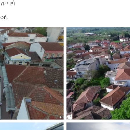
γγραφή.
αφή.