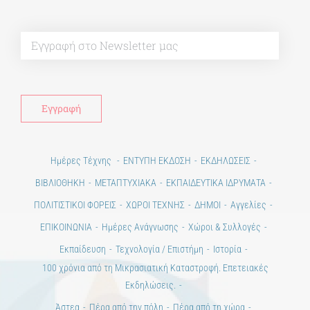
Alt
Ημέρες Τέχνης
ΕΝΤΥΠΗ ΕΚΔΟΣΗ
ΕΚΔΗΛΩΣΕΙΣ
ΒΙΒΛΙΟΘΗΚΗ
ΜΕΤΑΠΤΥΧΙΑΚΑ
ΕΚΠΑΙΔΕΥΤΙΚΑ ΙΔΡΥΜΑΤΑ
ΠΟΛΙΤΙΣΤΙΚΟΙ ΦΟΡΕΙΣ
ΧΩΡΟΙ ΤΕΧΝΗΣ
ΔΗΜΟΙ
Αγγελίες
ΕΠΙΚΟΙΝΩΝΙΑ
Ημέρες Ανάγνωσης
Χώροι & Συλλογές
Εκπαίδευση
Τεχνολογία / Επιστήμη
Ιστορία
100 χρόνια από τη Μικρασιατική Καταστροφή. Επετειακές
Εκδηλώσεις.
Άστεα
Πέρα από την πόλη
Πέρα από τη χώρα