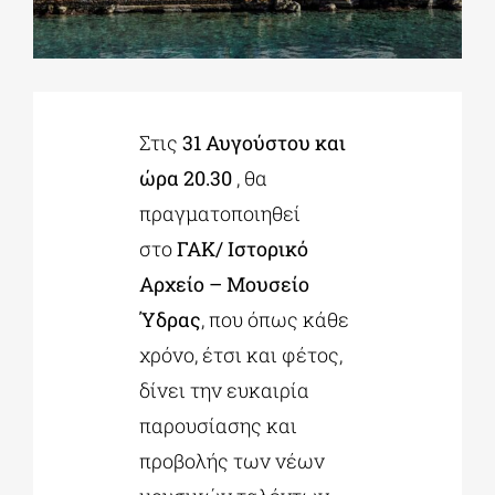
ΔΙΔΑΚΤΟΡΙΚΑ
Στις
31 Αυγούστου και
ΕΚΠΑΙΔΕΥΤΙΚΑ ΙΔΡΥΜΑΤΑ
ώρα 20.30
, θα
πραγματοποιηθεί
ΠΟΛΙΤΙΣΤΙΚΟΙ ΦΟΡΕΙΣ
στο
ΓΑΚ/ Ιστορικό
Αρχείο – Μουσείο
ΧΩΡΟΙ ΤΕΧΝΗΣ
Ύδρας
, που όπως κάθε
χρόνο, έτσι και φέτος,
ΔΗΜΟΙ
δίνει την ευκαιρία
παρουσίασης και
ΕΚΔΗΛΩΣΕΙΣ
προβολής των νέων