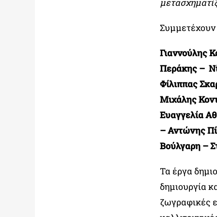
μετασχηματίζ
Συμμετέχουν 
Γιαννούλης Κ
Περάκης – Νί
Φίλιππας Σκα
Μιχάλης Κοντ
Ευαγγελία Αθ
– Αντώνης Πί
Βούλγαρη – Σ
Τα έργα δημι
δημιουργία κ
ζωγραφικές επ