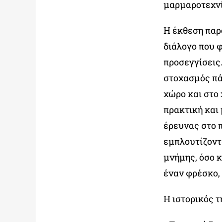
μαρμαροτεχνίτ
Η έκθεση παρ
διάλογο που 
προσεγγίσεις
στοχασμός πά
χώρο και στο
πρακτική και
έρευνας στο π
εμπλουτίζοντά
μνήμης, όσο 
έναν φρέσκο,
Η ιστορικός 