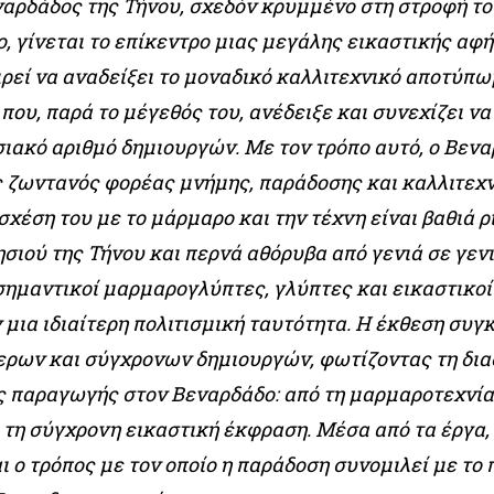
ναρδάδος της Τήνου, σχεδόν κρυμμένο στη στροφή το
, γίνεται το επίκεντρο μιας μεγάλης εικαστικής αφ
ιρεί να αναδείξει το μοναδικό καλλιτεχνικό αποτύπ
που, παρά το μέγεθός του, ανέδειξε και συνεχίζει να
ιακό αριθμό δημιουργών. Με τον τρόπο αυτό, ο Βεν
ς ζωντανός φορέας μνήμης, παράδοσης και καλλιτεχ
σχέση του με το μάρμαρο και την τέχνη είναι βαθιά 
ησιού της Τήνου και περνά αθόρυβα από γενιά σε γεν
σημαντικοί μαρμαρογλύπτες, γλύπτες και εικαστικοί
μια ιδιαίτερη πολιτισμική ταυτότητα. Η έκθεση συγ
ερων και σύγχρονων δημιουργών, φωτίζοντας τη δια
ς παραγωγής στον Βεναρδάδο: από τη μαρμαροτεχνία 
 τη σύγχρονη εικαστική έκφραση. Μέσα από τα έργα,
 ο τρόπος με τον οποίο η παράδοση συνομιλεί με το 