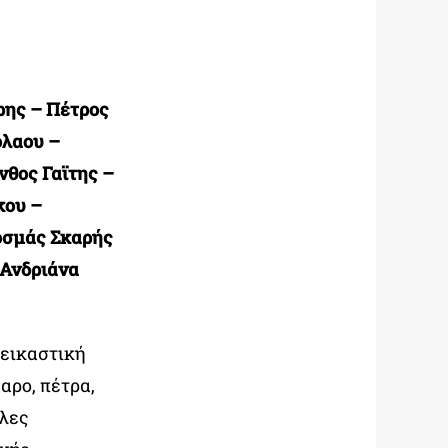
ρης – Πέτρος
ολαου –
θος Γαϊτης –
κου –
οσμάς Σκαρής
 Ανδριάνα
 εικαστική
αρο, πέτρα,
ίλες