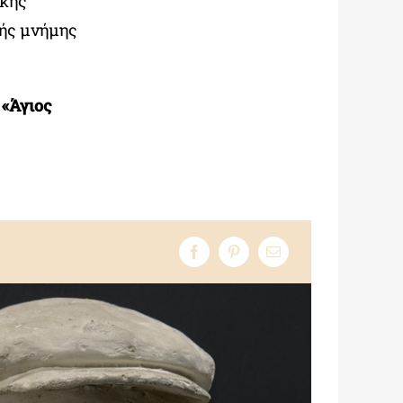
ικής
κής μνήμης
 «Άγιος