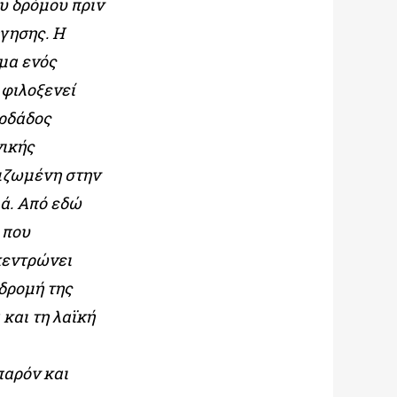
υ δρόμου πριν
ήγησης. Η
ωμα ενός
 φιλοξενεί
αρδάδος
νικής
ριζωμένη στην
ιά. Από εδώ
 που
κεντρώνει
δρομή της
και τη λαϊκή
παρόν και