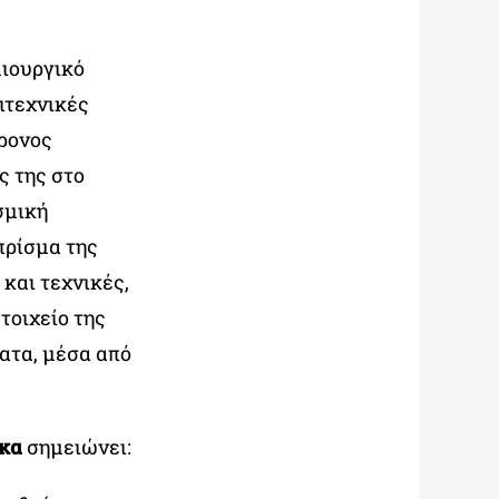
μιουργικό
ιτεχνικές
χρονος
ς της στο
σμική
πρίσμα της
και τεχνικές,
τοιχείο της
ατα, μέσα από
κα
σημειώνει: