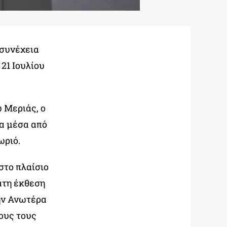
 συνέχεια
21 Ιουλίου
ω Μεριάς, ο
μα μέσα από
ωριό.
στο πλαίσιο
ατη έκθεση
ν Ανωτέρα
ους τους