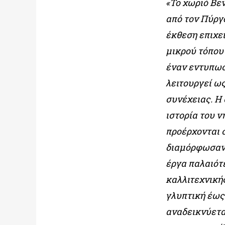
«Το χωριό Βε
από τον Πύργο
έκθεση επιχε
μικρού τόπου 
έναν εντυπωσ
λειτουργεί ω
συνέχειας. Η 
ιστορία του ν
προέρχονται 
διαμόρφωσαν 
έργα παλαιότ
καλλιτεχνική
γλυπτική έως
αναδεικνύεται