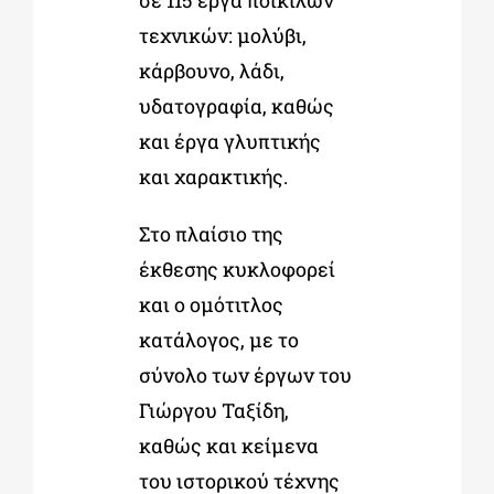
σε 115 έργα ποικίλων
τεχνικών: μολύβι,
κάρβουνο, λάδι,
υδατογραφία, καθώς
και έργα γλυπτικής
και χαρακτικής.
Στο πλαίσιο της
έκθεσης κυκλοφορεί
και ο ομότιτλος
κατάλογος, με το
σύνολο των έργων του
Γιώργου Ταξίδη,
καθώς και κείμενα
του ιστορικού τέχνης