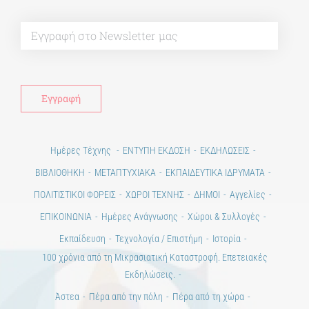
Alt
Ημέρες Τέχνης
ΕΝΤΥΠΗ ΕΚΔΟΣΗ
ΕΚΔΗΛΩΣΕΙΣ
ΒΙΒΛΙΟΘΗΚΗ
ΜΕΤΑΠΤΥΧΙΑΚΑ
ΕΚΠΑΙΔΕΥΤΙΚΑ ΙΔΡΥΜΑΤΑ
ΠΟΛΙΤΙΣΤΙΚΟΙ ΦΟΡΕΙΣ
ΧΩΡΟΙ ΤΕΧΝΗΣ
ΔΗΜΟΙ
Αγγελίες
ΕΠΙΚΟΙΝΩΝΙΑ
Ημέρες Ανάγνωσης
Χώροι & Συλλογές
Εκπαίδευση
Τεχνολογία / Επιστήμη
Ιστορία
100 χρόνια από τη Μικρασιατική Καταστροφή. Επετειακές
Εκδηλώσεις.
Άστεα
Πέρα από την πόλη
Πέρα από τη χώρα