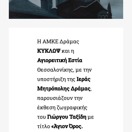
ΔΙΔΑΚΤΟΡΙΚΑ
ΕΚΠΑΙΔΕΥΤΙΚΑ ΙΔΡΥΜΑΤΑ
Η ΑΜΚΕ Δράμας
ΚΥΚΛΩΨ
και η
ΠΟΛΙΤΙΣΤΙΚΟΙ ΦΟΡΕΙΣ
Αγιορειτική Εστία
Θεσσαλονίκης, με την
ΧΩΡΟΙ ΤΕΧΝΗΣ
υποστήριξη της
Ιεράς
Μητρόπολης Δράμας
,
ΔΗΜΟΙ
παρουσιάζουν την
έκθεση ζωγραφικής
ΕΚΔΗΛΩΣΕΙΣ
του
Γιώργου Ταξίδη
με
τίτλο
«Άγιον Όρος.