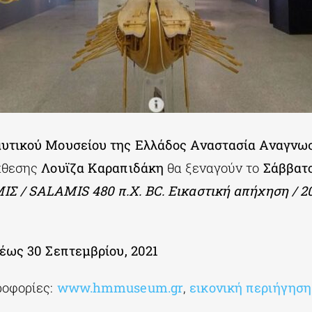
υτικού Μουσείου της Ελλάδος Αναστασία Αναγνω
έκθεσης
Λουϊζα Καραπιδάκη
θα ξεναγούν το
Σάββατο
ΙΣ /
SALAMIS 480
π.Χ.
BC
. Εικαστική απήχηση / 2
έως 30 Σεπτεμβρίου, 2021
ροφορίες:
www.hmmuseum.gr
,
εικονική περιήγηση