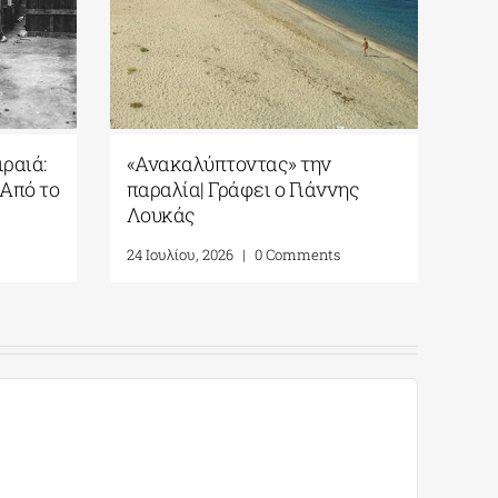
ραιά:
«Ανακαλύπτοντας» την
Σπέ
 Από το
παραλία| Γράφει ο Γιάννης
παρ
Λουκάς
Γι
24 Ιουλίου, 2026
|
0 Comments
31 Ι