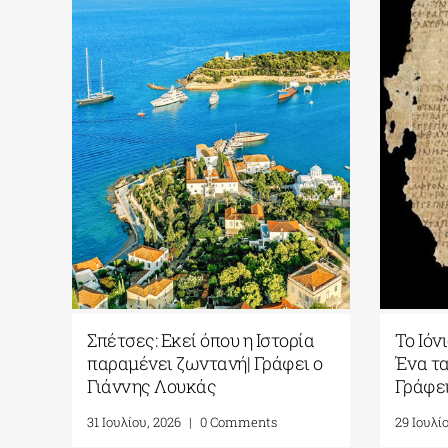
Σπέτσες: Εκεί όπου η Ιστορία
Το Ιόν
παραμένει ζωντανή| Γράφει ο
Ένα τα
Γιάννης Λουκάς
Γράφει
31 Ιουλίου, 2026
|
0 Comments
29 Ιουλί