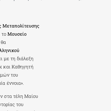
ης Μεταπολίτευσης
ε το
Μουσείο
, θα
λληνικού
ει με τη διάλεξη
nk και Καθηγητή
ημών του
ία έννοια».
ν στα τέλη Μαίου
στορίας του