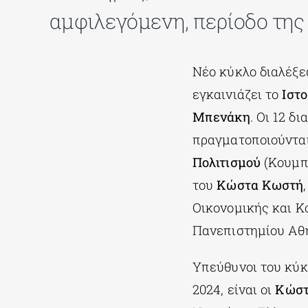
αμφιλεγόμενη, περίοδο της
Νέο κύκλο διαλέξεω
εγκαινιάζει το
Ιστο
Μπενάκη
. Οι 12 δ
πραγματοποιούντα
Πολιτισμού
(Κουμπά
του
Κώστα
Κωστή
Οικονομικής και Κ
Πανεπιστημίου Αθη
Υπεύθυνοι του κύκ
2024, είναι οι
Κώστ