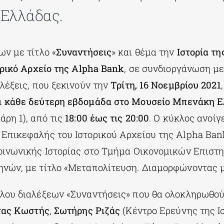
 Ελλάδας.
ν με τίτλο «
Συναντήσεις
» και θέμα την
Ιστορία τ
ρικό Αρχείο της Alpha Bank
, σε συνδιοργάνωση μ
ιαλέξεις, που ξεκινούν την
Τρίτη, 16 Νοεμβρίου 2021
ι
κάθε δεύτερη εβδομάδα στο Μουσείο Μπενάκη Ε
ρη 1), από τις
18:00 έως τις 20:00
. Ο κύκλος ανοίγ
, Επικεφαλής του Ιστορικού Αρχείου της Alpha Ba
οινωνικής Ιστορίας στο Τμήμα Οικονομικών Επιστ
νών, με τίτλο «Μεταπολίτευση. Διαμορφώνοντας μ
λου διαλέξεων «Συναντήσεις» που θα ολοκληρωθού
ας Κωστής
,
Σωτήρης Ριζάς
(Κέντρο Ερεύνης της Ι