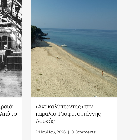
ραιά:
«Ανακαλύπτοντας» την
Σπέ
 Από το
παραλία| Γράφει ο Γιάννης
παρ
Λουκάς
Γι
24 Ιουλίου, 2026
|
0 Comments
31 Ι