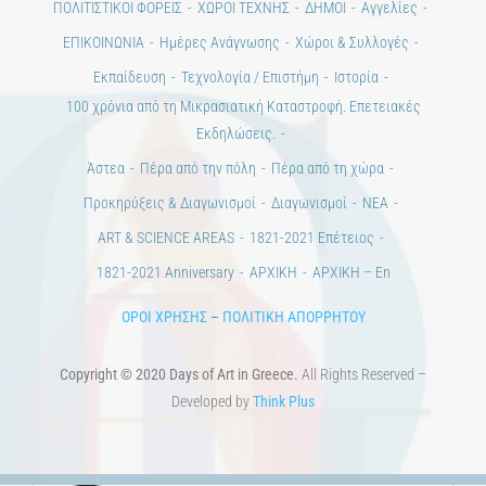
ΠΟΛΙΤΙΣΤΙΚΟΙ ΦΟΡΕΙΣ
ΧΩΡΟΙ ΤΕΧΝΗΣ
ΔΗΜΟΙ
Αγγελίες
ΕΠΙΚΟΙΝΩΝΙΑ
Ημέρες Ανάγνωσης
Χώροι & Συλλογές
Εκπαίδευση
Τεχνολογία / Επιστήμη
Ιστορία
100 χρόνια από τη Μικρασιατική Καταστροφή. Επετειακές
Εκδηλώσεις.
Άστεα
Πέρα από την πόλη
Πέρα από τη χώρα
Προκηρύξεις & Διαγωνισμοί
Διαγωνισμοί
ΝΕΑ
ART & SCIENCE AREAS
1821-2021 Επέτειος
1821-2021 Anniversary
ΑΡΧΙΚΗ
ΑΡΧΙΚΗ – En
ΟΡΟΙ ΧΡΗΣΗΣ
–
ΠΟΛΙΤΙΚΗ ΑΠΟΡΡΗΤΟΥ
Copyright © 2020 Days of Art in Greece.
All Rights Reserved –
Developed by
Think Plus