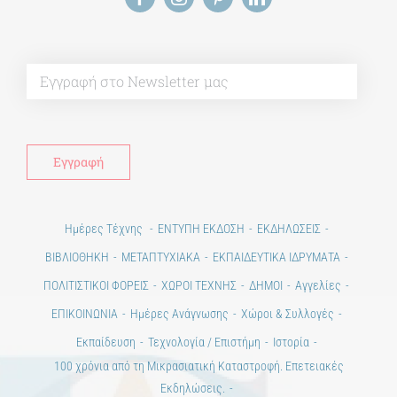
Alt
Ημέρες Τέχνης
ΕΝΤΥΠΗ ΕΚΔΟΣΗ
ΕΚΔΗΛΩΣΕΙΣ
ΒΙΒΛΙΟΘΗΚΗ
ΜΕΤΑΠΤΥΧΙΑΚΑ
ΕΚΠΑΙΔΕΥΤΙΚΑ ΙΔΡΥΜΑΤΑ
ΠΟΛΙΤΙΣΤΙΚΟΙ ΦΟΡΕΙΣ
ΧΩΡΟΙ ΤΕΧΝΗΣ
ΔΗΜΟΙ
Αγγελίες
ΕΠΙΚΟΙΝΩΝΙΑ
Ημέρες Ανάγνωσης
Χώροι & Συλλογές
Εκπαίδευση
Τεχνολογία / Επιστήμη
Ιστορία
100 χρόνια από τη Μικρασιατική Καταστροφή. Επετειακές
Εκδηλώσεις.