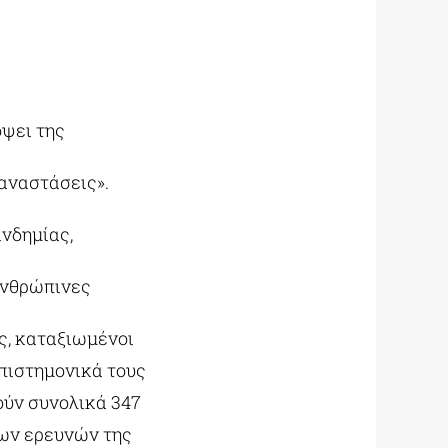
όψει της
παναστάσεις».
νδημίας,
ανθρώπινες
ς, καταξιωμένοι
επιστημονικά τους
ούν συνολικά 347
ων ερευνών της