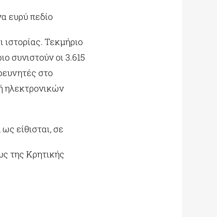
να ευρύ πεδίο
 ιστορίας. Τεκμήριο
ο συνιστούν οι 3.615
ρευνητές στο
 ή ηλεκτρονικών
ως είθισται, σε
υς της Κρητικής