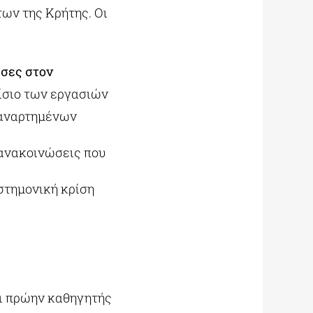
των της Κρήτης. Οι
υσες στον
αίσιο των εργασιών
 αναρτημένων
 ανακοινώσεις που
στημονική κρίση
αι πρώην καθηγητής