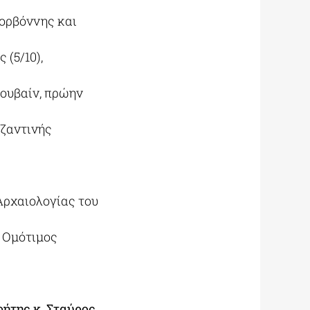
Σορβόννης και
(5/10),
Λουβαίν, πρώην
υζαντινής
Αρχαιολογίας του
 Ομότιμος
ρήτης κ. Σταύρος