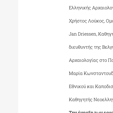
Ελληνικής Αρχαιολογ
Χρήστος Λούκος, Ομό
Jan Driessen, Καθηγ
διευθυντής της Βελγ
Αρχαιολογίας στο Παν
Μαρία Κωνσταντουδά
Εθνικού και Καποδι
Καθηγητής Νεοελληνι
Την έναρξη των εργα