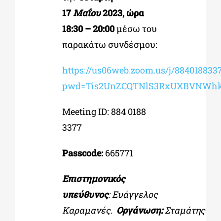
17
Μαΐου
2023, ώρα
18:30 – 20:00
μέσω του
παρακάτω συνδέσμου:
https://us06web.zoom.us/j/884018833
pwd=Tis2UnZCQTNlS3RxUXBVNWh
Meeting ID: 884 0188
3377
Passcode:
665771
Επιστημονικός
υπεύθυνος
: Ευάγγελος
Καραμανές.
Οργάνωση:
Σταμάτης