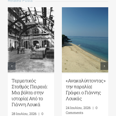
Related Posts
Τερματικός
«Ανακαλύπτοντας»
Σταθμός Πειραιά:
την παραλία|
Μια βόλτα στην
Γράφει ο Γιάννης
ιστορία| Από το
Λουκάς
Γιάννη Λουκά
24 Ιουλίου, 2026
|
0
Comments
28 Ιουλίου, 2026
|
0