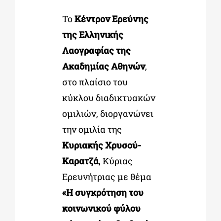
Το
Κέντρον Ερεύνης
ΔΙΔΑΚΤΟΡΙΚΑ
της Ελληνικής
Λαογραφίας της
ΕΚΠΑΙΔΕΥΤΙΚΑ ΙΔΡΥΜΑΤΑ
Ακαδημίας Αθηνών
,
στο πλαίσιο του
ΠΟΛΙΤΙΣΤΙΚΟΙ ΦΟΡΕΙΣ
κύκλου διαδικτυακών
ομιλιών, διοργανώνει
την ομιλία της
ΧΩΡΟΙ ΤΕΧΝΗΣ
Κυριακής Χρυσού-
Καρατζά
, Κύριας
ΔΗΜΟΙ
Ερευνήτριας με θέμα
«Η συγκρότηση του
ΕΚΔΗΛΩΣΕΙΣ
κοινωνικού φύλου