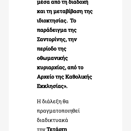
μέσα από τη διαδοχή
και τη μεταβίβαση της
ιδιοκτησίας. Το
παράδειγμα της
Σαντορίνης, την
περίοδο της
οθωμανικής
κυριαρχίας, από το
Αρχείο της Καθολικής
Εκκλησίας».
H διάλεξη θα
πραγματοποιηθεί
διαδικτυακά
την
Τετάρτη