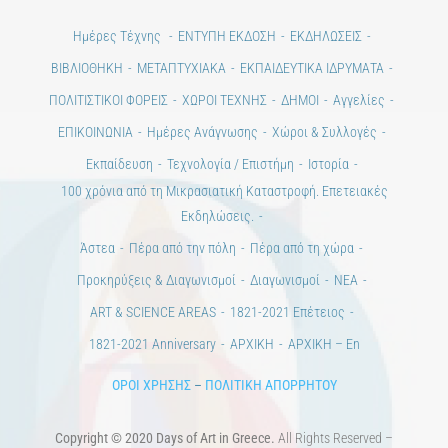
Ημέρες Τέχνης
ΕΝΤΥΠΗ ΕΚΔΟΣΗ
ΕΚΔΗΛΩΣΕΙΣ
ΒΙΒΛΙΟΘΗΚΗ
ΜΕΤΑΠΤΥΧΙΑΚΑ
ΕΚΠΑΙΔΕΥΤΙΚΑ ΙΔΡΥΜΑΤΑ
ΠΟΛΙΤΙΣΤΙΚΟΙ ΦΟΡΕΙΣ
ΧΩΡΟΙ ΤΕΧΝΗΣ
ΔΗΜΟΙ
Αγγελίες
ΕΠΙΚΟΙΝΩΝΙΑ
Ημέρες Ανάγνωσης
Χώροι & Συλλογές
Εκπαίδευση
Τεχνολογία / Επιστήμη
Ιστορία
100 χρόνια από τη Μικρασιατική Καταστροφή. Επετειακές
Εκδηλώσεις.
Άστεα
Πέρα από την πόλη
Πέρα από τη χώρα
Προκηρύξεις & Διαγωνισμοί
Διαγωνισμοί
ΝΕΑ
ART & SCIENCE AREAS
1821-2021 Επέτειος
1821-2021 Anniversary
ΑΡΧΙΚΗ
ΑΡΧΙΚΗ – En
ΟΡΟΙ ΧΡΗΣΗΣ
–
ΠΟΛΙΤΙΚΗ ΑΠΟΡΡΗΤΟΥ
Copyright © 2020 Days of Art in Greece.
All Rights Reserved –