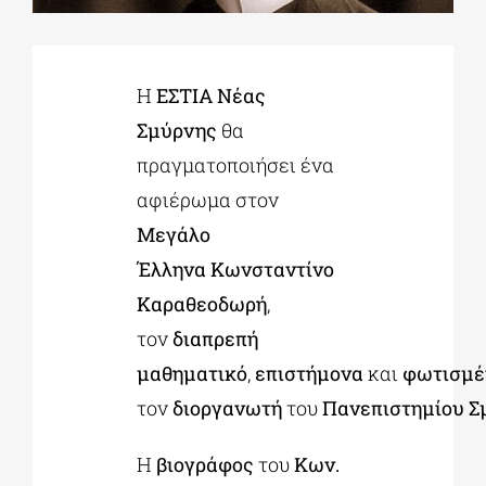
ΔΙΔΑΚΤΟΡΙΚΑ
Η
ΕΣΤΙΑ Νέας
Σμύρνης
θα
ΕΚΠΑΙΔΕΥΤΙΚΑ ΙΔΡΥΜΑΤΑ
πραγματοποιήσει ένα
αφιέρωμα στον
ΠΟΛΙΤΙΣΤΙΚΟΙ ΦΟΡΕΙΣ
Μεγάλο
Έλληνα
Κωνσταντίνο
ΧΩΡΟΙ ΤΕΧΝΗΣ
Καραθεοδωρή
,
τον
διαπρεπή
ΔΗΜΟΙ
μαθηματικό
,
επιστήμονα
και
φωτισμέ
τον
διοργανωτή
του
Πανεπιστημίου
Σ
ΕΚΔΗΛΩΣΕΙΣ
Η
βιογράφος
του
Κων.