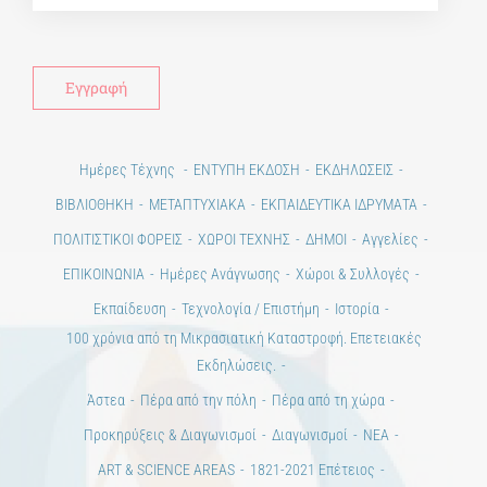
Ημέρες Τέχνης
ΕΝΤΥΠΗ ΕΚΔΟΣΗ
ΕΚΔΗΛΩΣΕΙΣ
ΒΙΒΛΙΟΘΗΚΗ
ΜΕΤΑΠΤΥΧΙΑΚΑ
ΕΚΠΑΙΔΕΥΤΙΚΑ ΙΔΡΥΜΑΤΑ
ΠΟΛΙΤΙΣΤΙΚΟΙ ΦΟΡΕΙΣ
ΧΩΡΟΙ ΤΕΧΝΗΣ
ΔΗΜΟΙ
Αγγελίες
ΕΠΙΚΟΙΝΩΝΙΑ
Ημέρες Ανάγνωσης
Χώροι & Συλλογές
Εκπαίδευση
Τεχνολογία / Επιστήμη
Ιστορία
100 χρόνια από τη Μικρασιατική Καταστροφή. Επετειακές
Εκδηλώσεις.
Άστεα
Πέρα από την πόλη
Πέρα από τη χώρα
Προκηρύξεις & Διαγωνισμοί
Διαγωνισμοί
ΝΕΑ
ART & SCIENCE AREAS
1821-2021 Επέτειος