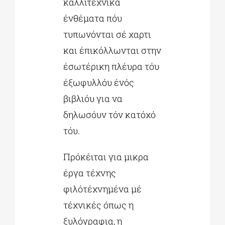
καλλιτέχνικα
ένθέματα πόυ
τυπωνόνται σέ χαρτι
και έπικόλλωνται στην
έσωτέρικη πλέυρα τόυ
έξωφυλλόυ ένός
βιβλιόυ για να
δηλωσόυν τόν κατόχό
τόυ.
Πρόκέιται για μικρα
έργα τέχνης
φιλότέχνημένα μέ
τέχνικές όπως η
ξυλόγραφια, η