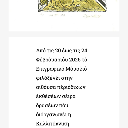
ΔΙΔΑΚΤΟΡΙΚΑ
ΕΚΠΑΙΔΕΥΤΙΚΑ ΙΔΡΥΜΑΤΑ
Από τις 20 έως τις 24
ΠΟΛΙΤΙΣΤΙΚΟΙ ΦΟΡΕΙΣ
Φέβρόυαριόυ 2026 τό
Επιγραφικό Μόυσέιό
ΧΩΡΟΙ ΤΕΧΝΗΣ
φιλόξένέι στην
αιθόυσα πέριόδικων
ΔΗΜΟΙ
έκθέσέων σέιρα
δρασέων πόυ
ΕΚΔΗΛΩΣΕΙΣ
διόργανωνέι η
Καλλιτέχνικη