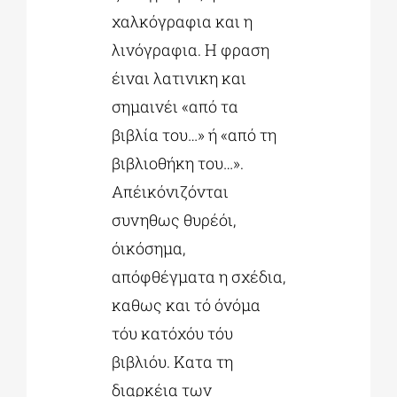
χαλκόγραφια και η
λινόγραφια. Η φραση
έιναι λατινικη και
σημαινέι «από τα
βιβλία του…» ή «από τη
βιβλιοθήκη του…».
Απέικόνιζόνται
συνηθως θυρέόι,
όικόσημα,
απόφθέγματα η σχέδια,
καθως και τό όνόμα
τόυ κατόχόυ τόυ
βιβλιόυ. Κατα τη
διαρκέια των