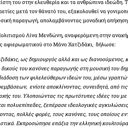
πίστη του στην ελευθερία και τα ανθρώπινα ιδεώδη. Τ
αετίες μετά τον θάνατό του, εξακολουθεί να γονιμοπο
σική παραγωγή, απολαμβάνοντας μοναδική απήχησ
ολιτισμού Λίνα Μενδώνη, αναφερόμενη στην ανακή
ως αφιερωματικού στο Μάνο Χατζιδάκι, δήλωσε:
ζιδάκις, ως δημιουργός αλλά και ως διανοούμενος, 
ς δικούς του κανόνες παραγωγής στη μουσική του δημ
 διάδοση των φιλελεύθερων ιδεών του, μέσω γραπτώ
εμβάσεων, ενίοτε αποκλίνοντας, συνειδητά, από τις
οχής του. Υλοποιώντας τις πρωτότυπες ιδέες του με
και πολυεπίπεδες, ξεπέρασε ιδεολογικές αγκυλώσεις
οντας, πολλές φορές, τους κανόνες, τους οποίους εν
στικά. Εκπροσώπησε επάξια την ελληνική κουλτούρα