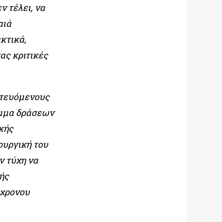
ν τέλει, να
αιά
κτικά,
ας κριτικές
πτευόμενους
αμμα δράσεων
ικής
ουργική του
ν τύχη να
ής
γχρονου