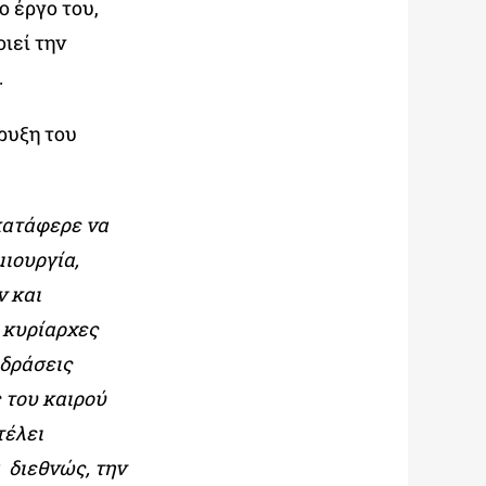
ο έργο του,
ιεί την
η.
ρυξη του
κατάφερε να
ιουργία,
ν και
 κυρίαρχες
 δράσεις
 του καιρού
τέλει
 διεθνώς, την