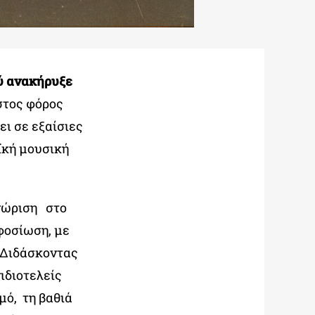
ύ ανακήρυξε
στος φόρος
ει σε εξαίσιες
ϊκή μουσική
γνώριση στο
φοσίωση, με
. Διδάσκοντας
νιδιοτελείς
μό, τη βαθιά