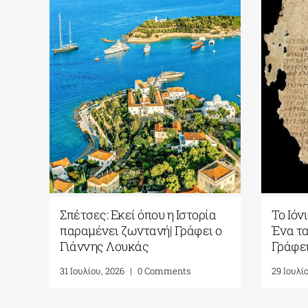
Σπέτσες: Εκεί όπου η Ιστορία
Το Ιόν
παραμένει ζωντανή| Γράφει ο
Ένα τα
Γιάννης Λουκάς
Γράφει
31 Ιουλίου, 2026
|
0 Comments
29 Ιουλί