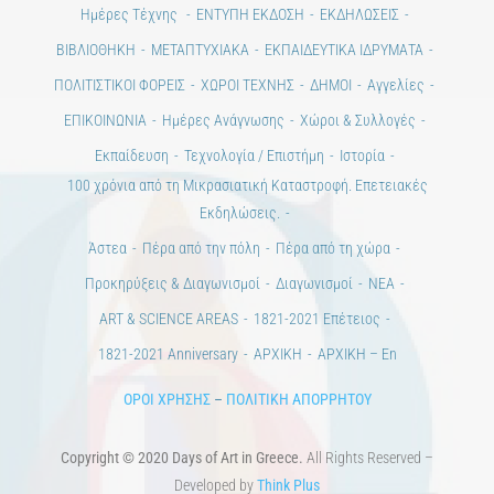
Ημέρες Τέχνης
ΕΝΤΥΠΗ ΕΚΔΟΣΗ
ΕΚΔΗΛΩΣΕΙΣ
ΒΙΒΛΙΟΘΗΚΗ
ΜΕΤΑΠΤΥΧΙΑΚΑ
ΕΚΠΑΙΔΕΥΤΙΚΑ ΙΔΡΥΜΑΤΑ
ΠΟΛΙΤΙΣΤΙΚΟΙ ΦΟΡΕΙΣ
ΧΩΡΟΙ ΤΕΧΝΗΣ
ΔΗΜΟΙ
Αγγελίες
ΕΠΙΚΟΙΝΩΝΙΑ
Ημέρες Ανάγνωσης
Χώροι & Συλλογές
Εκπαίδευση
Τεχνολογία / Επιστήμη
Ιστορία
100 χρόνια από τη Μικρασιατική Καταστροφή. Επετειακές
Εκδηλώσεις.
Άστεα
Πέρα από την πόλη
Πέρα από τη χώρα
Προκηρύξεις & Διαγωνισμοί
Διαγωνισμοί
ΝΕΑ
ART & SCIENCE AREAS
1821-2021 Επέτειος
1821-2021 Anniversary
ΑΡΧΙΚΗ
ΑΡΧΙΚΗ – En
ΟΡΟΙ ΧΡΗΣΗΣ
–
ΠΟΛΙΤΙΚΗ ΑΠΟΡΡΗΤΟΥ
Copyright © 2020 Days of Art in Greece.
All Rights Reserved –
Developed by
Think Plus