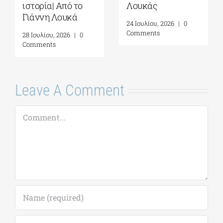
Λουκάς
ζωντανή| Γράφει ο
τη
Γιάννης Λουκάς
ο
24 Ιουλίου, 2026
|
0
Comments
31 Ιουλίου, 2026
|
0
29
Comments
C
Leave A Comment
Comment