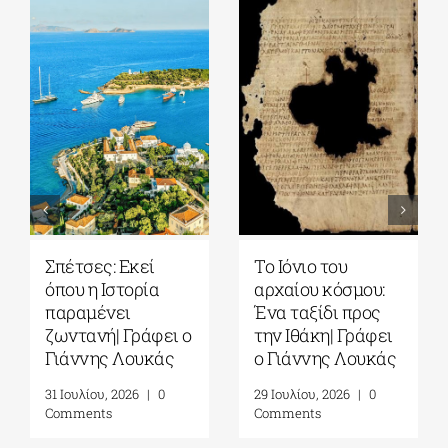
Σπέτσες: Εκεί
Το Ιόνιο του
όπου η Ιστορία
αρχαίου κόσμου:
παραμένει
Ένα ταξίδι προς
ζωντανή| Γράφει ο
την Ιθάκη| Γράφει
Γιάννης Λουκάς
ο Γιάννης Λουκάς
31 Ιουλίου, 2026
|
0
29 Ιουλίου, 2026
|
0
Comments
Comments