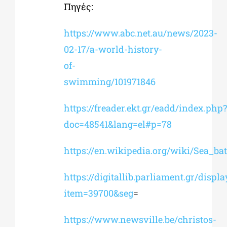
Πηγές:
https://www.abc.net.au/news/2023-
02-17/a-world-history-
of-
swimming/101971846
https://freader.ekt.gr/eadd/index.php?
doc=48541&lang=el#p=78
https://en.wikipedia.org/wiki/Sea_ba
https://digitallib.parliament.gr/displ
item=39700&seg
=
https://www.newsville.be/christos-