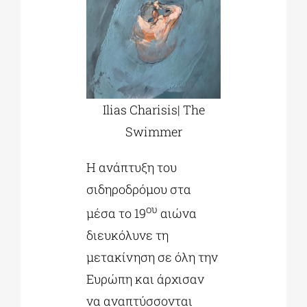
Ilias Charisis| The
Swimmer
Η ανάπτυξη του
σιδηροδρόμου στα
ου
μέσα το 19
αιώνα
διευκόλυνε τη
μετακίνηση σε όλη την
Ευρώπη και άρχισαν
να αναπτύσσονται