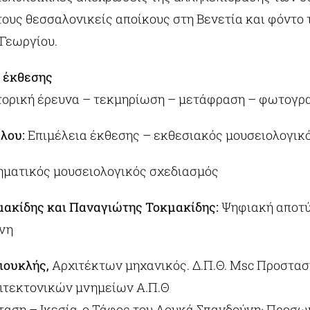
ους θεσσαλονικείς αποίκους στη Βενετία και φόντο 
 Γεωργίου.
ς έκθεσης
τορική έρευνα – τεκμηρίωση – μετάφραση – φωτογρ
λου:
Επιμέλεια έκθεσης – εκθεσιακός μουσειολογικ
ματικός μουσειολογικός σχεδιασμός
ακίδης και Παναγιώτης Τοκμακίδης:
Ψηφιακή αποτύ
νη
ιουκλής,
Αρχιτέκτων μηχανικός. Δ.Π.Θ. Msc Προστασ
τεκτονικών μνημείων Α.Π.Θ
ταση – Ικεσία, ο Τάφος του Λουκά Σπανδούνη· Προσ