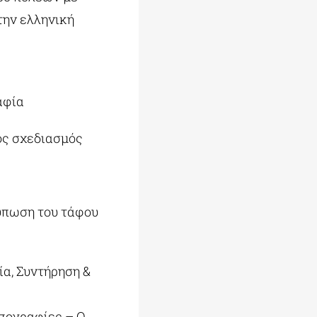
την ελληνική
αφία
ός σχεδιασμός
πωση του τάφου
ία, Συντήρηση &
ωπογραφίες – Ο