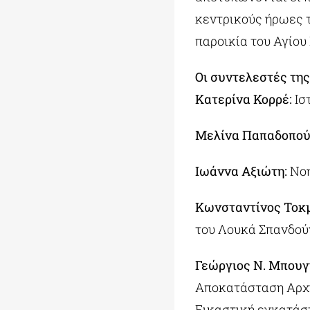
κεντρικούς ήρωες τ
παροικία του Αγίου
Οι συντελεστές τη
Κατερίνα Κορρέ:
Ισ
Μελίνα Παπαδοπού
Ιωάννα Αξιώτη:
Νοη
Κωνσταντίνος Τοκμ
του Λουκά Σπανδού
Γεώργιος Ν. Μπουγ
Αποκατάσταση Αρχι
Εικαστική εγκατάσ