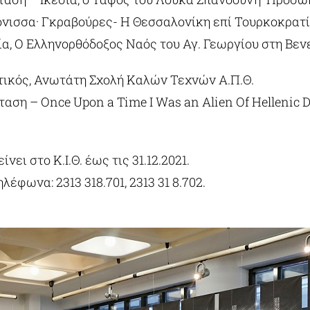
νισσα· Γκραβούρες- Η Θεσσαλονίκη επί Τουρκοκρατί
ία, Ο Ελληνορθόδοξος Ναός του Αγ. Γεωργίου στη Βενε
ικός, Ανωτάτη Σχολή Καλών Τεχνών Α.Π.Θ.
αση – Once Upon a Time I Was an Alien Of Hellenic D
ει στο Κ.Ι.Θ. έως τις 31.12.2021.
έφωνα: 2313 318.701, 2313 31 8.702.