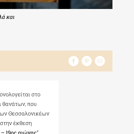
λά και
ονολογείται στο
ι θανάτων, που
 των Θεσσαλονικέων
 στην έκθεση
 – 19ος αιώνας
”.