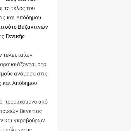
ι το τέλος του
ίας και Απόδημου
τιτούτο Βυζαντινών
της
Γενικής
ων τελευταίων
παρουσιάζονται στο
εσμούς ανάμεσα στις
ς και Απόδημου
ό, προερχόμενο από
Σπουδών Βενετίας
ων και γκραβούρων
ύο πόλεων με