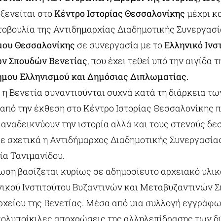
ξενείται στο
Κέντρο Ιστορίας Θεσσαλονίκης
μέχρι κα
τοβουλία της Αντιδημαρχίας Διαδημοτικής Συνεργασ
μου Θεσσαλονίκης
σε συνεργασία με το
Ελληνικό Ινσ
ών Σπουδών Βενετίας
, που έχει τεθεί υπό την αιγίδα 
μου Ελληνισμού και Δημόσιας Διπλωματίας.
 η Βενετία συναντιούνται συχνά κατά τη διάρκεια τ
από την έκθεση στο Κέντρο Ιστορίας Θεσσαλονίκης 
 αναδεικνύουν την ιστορία αλλά και τους στενούς δ
ρε σχετικά η Αντιδήμαρχος Διαδημοτικής Συνεργασία
ία Τανιμανίδου.
ωση βασίζεται κυρίως σε αδημοσίευτο αρχειακό υλικ
ηνικού Ινστιτούτου Βυζαντινών και Μεταβυζαντινών 
Αρχείου της Βενετίας. Μέσα από μια συλλογή εγγράφ
πολυποίκιλες αποχρώσεις της αλληλεπίδρασης των δ