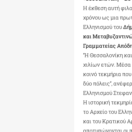
Η έκθεση αυτή φιλο
χρόνου ως μια πρω
Ελληνισμού του
Δή
και Μεταβυζαντιν
Γραμματείας Απόδη
“Η Θεσσαλονίκη και
χιλίων ετών. Μέσα 
κοινό τεκμήρια που
δύο πόλεις”, ανέφε
Ελληνισμού Στεφαν
Η ιστορική τεκμηρί
το Αρχείο του Ελλ
και του Κρατικού 
αποτυπώνονται οι 