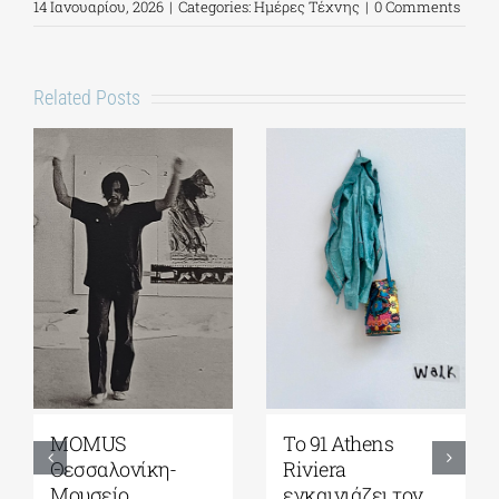
14 Ιανουαρίου, 2026
|
Categories:
Ημέρες Τέχνης
|
0 Comments
Related Posts
Γκαλερί
Έρχεται το
Ζουμπουλάκη|
Platforms Project
Σοφία
2026| 17-20