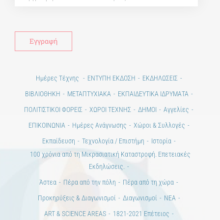
Ημέρες Τέχνης
ΕΝΤΥΠΗ ΕΚΔΟΣΗ
ΕΚΔΗΛΩΣΕΙΣ
ΒΙΒΛΙΟΘΗΚΗ
ΜΕΤΑΠΤΥΧΙΑΚΑ
ΕΚΠΑΙΔΕΥΤΙΚΑ ΙΔΡΥΜΑΤΑ
ΠΟΛΙΤΙΣΤΙΚΟΙ ΦΟΡΕΙΣ
ΧΩΡΟΙ ΤΕΧΝΗΣ
ΔΗΜΟΙ
Αγγελίες
ΕΠΙΚΟΙΝΩΝΙΑ
Ημέρες Ανάγνωσης
Χώροι & Συλλογές
Εκπαίδευση
Τεχνολογία / Επιστήμη
Ιστορία
100 χρόνια από τη Μικρασιατική Καταστροφή. Επετειακές
Εκδηλώσεις.
Άστεα
Πέρα από την πόλη
Πέρα από τη χώρα
Προκηρύξεις & Διαγωνισμοί
Διαγωνισμοί
ΝΕΑ
ART & SCIENCE AREAS
1821-2021 Επέτειος
1821-2021 Anniversary
ΑΡΧΙΚΗ
ΑΡΧΙΚΗ – En
ΟΡΟΙ ΧΡΗΣΗΣ
–
ΠΟΛΙΤΙΚΗ ΑΠΟΡΡΗΤΟΥ