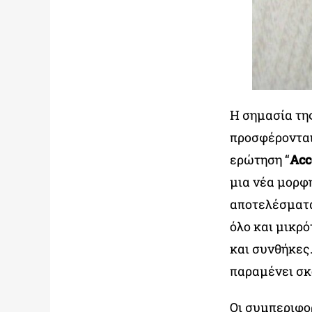
Η σημασία τη
προσφέρονται
ερώτηση “
Acc
μια νέα μορφ
αποτελέσματα
όλο και μικρ
και συνθήκες
παραμένει σκ
Οι συμπεριφορ