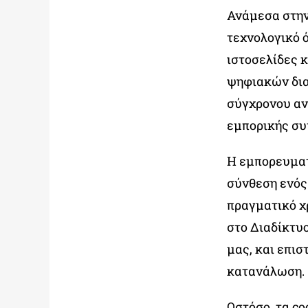
Ανάμεσα στην
τεχνολογικό ό
ιστοσελίδες 
ψηφιακών δια
σύγχρονου α
εμπορικής συ
Η εμπορευματο
σύνθεση ενό
πραγματικό χ
στο Διαδίκτυο
μας, και επισ
κατανάλωση.
Ωστόσο, τα co