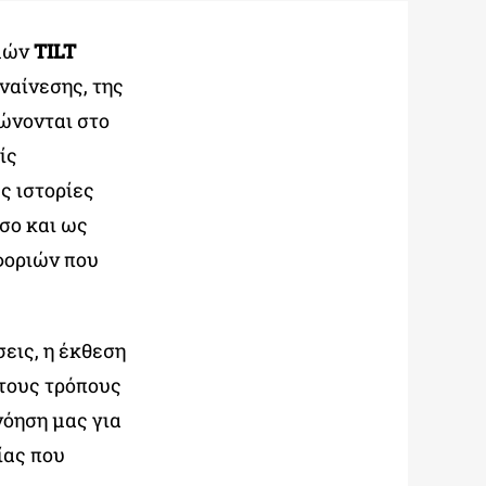
σμών
TILT
υναίνεσης, της
φώνονται στο
ίς
ς ιστορίες
όσο και ως
φοριών που
εις, η έκθεση
 τους τρόπους
νόηση μας για
ίας που