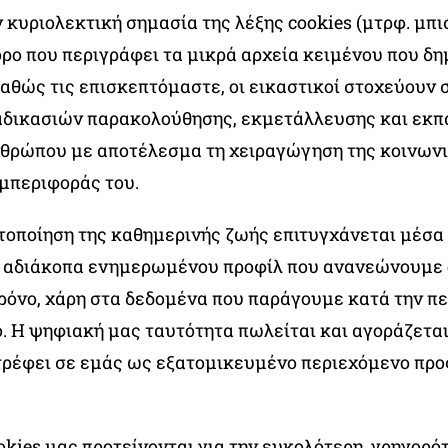
 κυριολεκτική σημασία της λέξης cookies (μτρφ. μπισ
ρο που περιγράφει τα μικρά αρχεία κειμένου που δη
καθώς τις επισκεπτόμαστε, οι εικαστικοί στοχεύουν 
δικασιών παρακολούθησης, εκμετάλλευσης και εκπ
νθρώπου με αποτέλεσμα τη χειραγώγηση της κοινωνι
μπεριφοράς του.
ποίηση της καθημερινής ζωής επιτυγχάνεται μέσα 
ς αδιάκοπα ενημερωμένου προφίλ που ανανεώνουμε οι
ρόνο, χάρη στα δεδομένα που παράγουμε κατά την π
. Η ψηφιακή μας ταυτότητα πωλείται και αγοράζεται
τρέφει σε εμάς ως εξατομικευμένο περιεχόμενο προ
okies μας προτείνονται για την ευκολότερη, γρηγορό