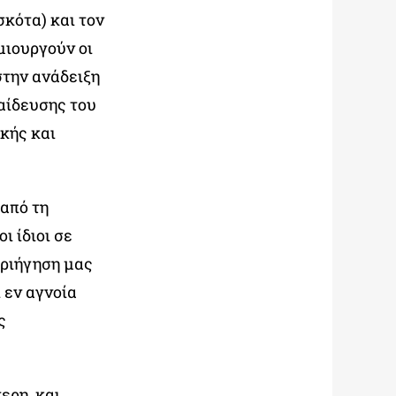
κότα) και τον
μιουργούν οι
στην ανάδειξη
αίδευσης του
κής και
από τη
 ίδιοι σε
εριήγηση μας
 εν αγνοία
ς
τερη, και