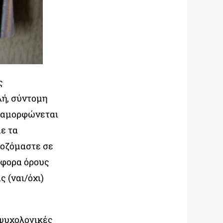
ς
λή, σύντομη
 διαμορφώνεται
ε τα
μοζόμαστε σε
άφορα όρους
 (ναι/όχι)
 ψυχολογικές