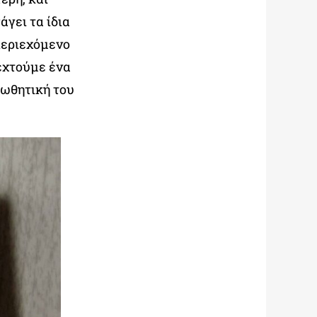
άγει τα ίδια
 περιεχόμενο
εχτούμε ένα
ωθητική του