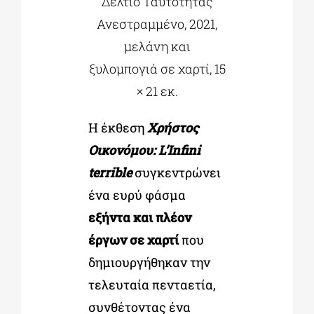
Δελτίο Ταυτότητας
Ανεστραμμένο, 2021,
μελάνη και
ξυλομπογιά σε χαρτί, 15
× 21 εκ.
Η έκθεση
Χρήστος
Οικονόμου: L’Infini
terrible
συγκεντρώνει
ένα ευρύ φάσμα
εξήντα και πλέον
έργων σε χαρτί
που
δημιουργήθηκαν την
τελευταία πενταετία,
συνθέτοντας ένα