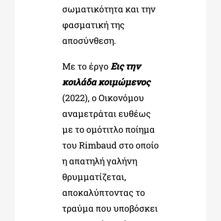
σωματικότητα και την
φασματική της
αποσύνθεση.
Με το έργο
Εις την
κοιλάδα κοιμώμενος
(2022), ο Οικονόμου
αναμετράται ευθέως
με το ομότιτλο ποίημα
του Rimbaud στο οποίο
η απατηλή γαλήνη
θρυμματίζεται,
αποκαλύπτοντας το
τραύμα που υποβόσκει