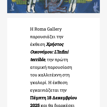
ΔΙΔΑΚΤΟΡΙΚΑ
Η Roma Gallery
ΕΚΠΑΙΔΕΥΤΙΚΑ ΙΔΡΥΜΑΤΑ
παρουσιάζει την
έκθεση
Χρήστος
ΠΟΛΙΤΙΣΤΙΚΟΙ ΦΟΡΕΙΣ
Οικονόμου: L’Infini
terrible
, την πρώτη
ΧΩΡΟΙ ΤΕΧΝΗΣ
ατομική παρουσίαση
του καλλιτέχνη στη
ΔΗΜΟΙ
γκαλερί. Η έκθεση
εγκαινιάζεται την
ΕΚΔΗΛΩΣΕΙΣ
Πέμπτη 18 Δεκεμβρίου
2025
και θα διαρκέσει