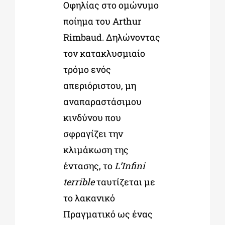
Οφηλίας στο ομώνυμο
ποίημα του Arthur
Rimbaud. Δηλώνοντας
τον κατακλυσμιαίο
τρόμο ενός
απεριόριστου, μη
αναπαραστάσιμου
κινδύνου που
σφραγίζει την
κλιμάκωση της
έντασης, το
L’Infini
terrible
ταυτίζεται με
το λακανικό
Πραγματικό ως ένας