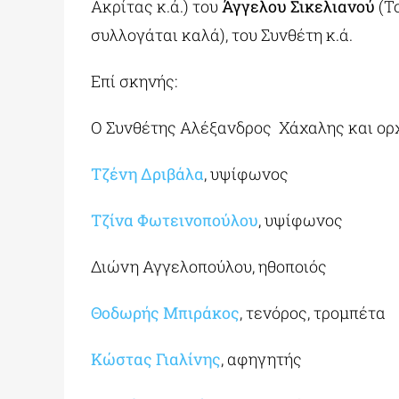
Ακρίτας κ.ά.) του
Άγγελου Σικελιανού
(Τ
συλλογάται καλά), του Συνθέτη κ.ά.
Επί σκηνής:
Ο Συνθέτης Αλέξανδρος Χάχαλης και ορχ
Τζένη Δριβάλα
, υψίφωνος
Τζίνα Φωτεινοπούλου
, υψίφωνος
Διώνη Αγγελοπούλου, ηθοποιός
Θοδωρής Μπιράκος
, τενόρος, τρομπέτα
Κώστας Γιαλίνης
, αφηγητής