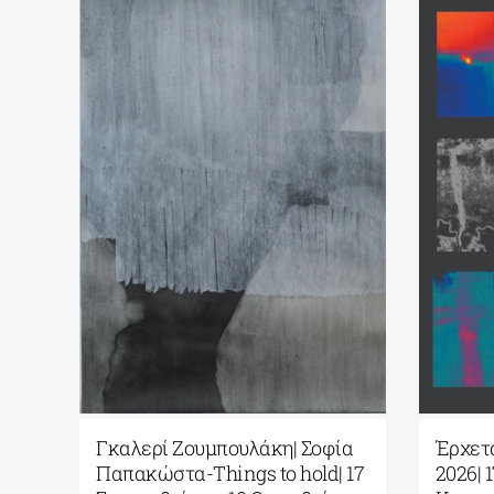
Το 91 Athens Riviera
Γκαλερί Ζουμπ
εγκαινιάζει τον νέο κύκλο
Παπακώστα-Thi