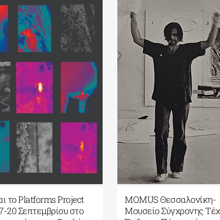
ουλάκη| Σοφία
Έρχεται το Platforms Project
ngs to hold| 17
2026| 17-20 Σεπτεμβρίου στο