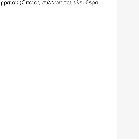
ερραίου
(Όποιος συλλογάται ελεύθερα,