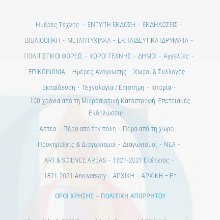
ΠΟΛΙΤΙΣΤΙΚΟΙ ΦΟΡΕΙΣ
ΧΩΡΟΙ ΤΕΧΝΗΣ
ΔΗΜΟΙ
Αγγελίες
ΕΠΙΚΟΙΝΩΝΙΑ
Ημέρες Ανάγνωσης
Χώροι & Συλλογές
Εκπαίδευση
Τεχνολογία / Επιστήμη
Ιστορία
100 χρόνια από τη Μικρασιατική Καταστροφή. Επετειακές
Εκδηλώσεις.
Άστεα
Πέρα από την πόλη
Πέρα από τη χώρα
Προκηρύξεις & Διαγωνισμοί
Διαγωνισμοί
ΝΕΑ
ART & SCIENCE AREAS
1821-2021 Επέτειος
1821-2021 Anniversary
ΑΡΧΙΚΗ
ΑΡΧΙΚΗ – En
ΟΡΟΙ ΧΡΗΣΗΣ
–
ΠΟΛΙΤΙΚΗ ΑΠΟΡΡΗΤΟΥ
Copyright © 2020 Days of Art in Greece.
All Rights Reserved –
Developed by
Think Plus