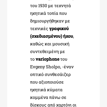
του 1930 με τεχνητά
ηχητικά τοπία που
δημιουργήθηκαν με
τεχνικές
γραφικού
(σχεδιασμένου) ήχου
,
καθώς και μουσική
συντεθειμένη με
το
variophone
του
Evgeny Sholpo, -έναν
οπτικό συνθεσάιζερ
που αξιοποιούσε
ηχητικά κύματα
κομμένα πάνω σε
δίσκους από χαρτόνι οι