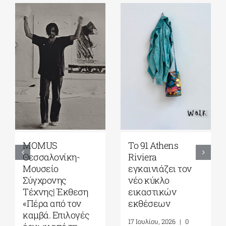
Γκαλερί
Έρχεται το
Ζουμπουλάκη|
Platforms Project
Σοφία
2026| 17-20
Παπακώστα-
Σεπτεμβρίου στο
Things to hold| 17
Καπνεργοστάσιο
Σεπτεμβρίου – 10
της Βουλής των
Οκτωβρίου 2026
Ελλήνων