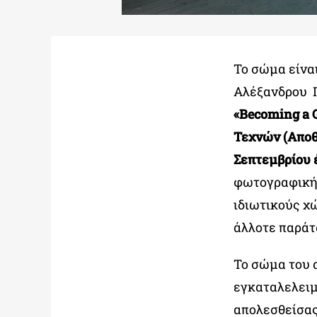
Το σώμα είνα
Αλέξανδρου Π
«Becoming a 
Τεχνών (Αποθή
Σεπτεμβρίου 
φωτογραφική 
ιδιωτικούς χ
άλλοτε παράτ
Το σώμα του 
εγκαταλελειμ
απολεσθείσας