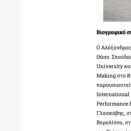
Βιογραφικό 
Ο Αλέξανδρος
Θάσο. Σπούδα
University κ
Making στο B
παρουσιαστεί
International
Performance 
Γλασκόβης, σ
Βερολίνου, σ