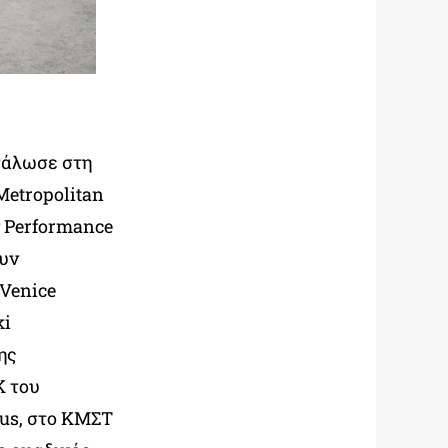
γάλωσε στη
Metropolitan
y Performance
ουν
Venice
ki
ης
Κ του
us, στο ΚΜΣΤ