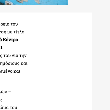
ρεία του
ση με τίτλο
 Κέντρο
11
 του για την
ημόσιους και
ωμένο και
λών –
ς
σώμα του