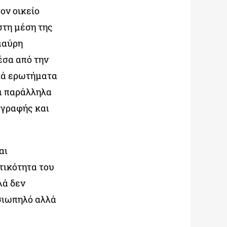
ον οικείο
στη μέση της
μαύρη
έσα από την
ικά ερωτήματα
αι παράλληλα
γγραφής και
αι
τικότητα του
λά δεν
 σιωπηλό αλλά