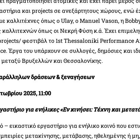
χει πραγματοποιήσει ατομικές και έχει πάρει μέρος 
αστήρια και projects σε ανεξάρτητους χώρους, ενώ έ
ε καλλιτέχνες όπως ο Ulay, ο Manuel Vason, η Bobby
 καλλιτεχνών όπως οι Νεκρή Φύση κ.ά. Έχει επιμελη
ojects/ φεστιβάλ το 1st Thessaloniki Performance Ar
ce. Έργα του υπάρχουν σε συλλογές, δημόσιες και ιδι
ι μεταξύ Βρυξελλών και Θεσσαλονίκης.
αράλληλων δράσεων & ξεναγήσεων
τωβρίου 2025, 11:00
αστήριο για ενήλικες «Εν κινήσει: Τέχνη και μετατ
 – εικαστικό εργαστήριο για ενήλικο κοινό που εστι
μπειρίες μετακίνησης, μετάβασης, ηθελημένης ή μη