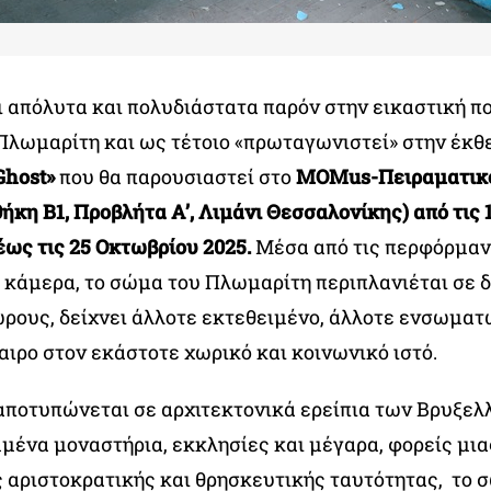
ι απόλυτα και πολυδιάστατα παρόν στην εικαστική πο
λωμαρίτη και ως τέτοιο «πρωταγωνιστεί» στην έκθε
Ghost»
που θα παρουσιαστεί στο
MOMus-Πειραματικό
κη Β1, Προβλήτα Α’, Λιμάνι Θεσσαλονίκης) από τις 
έως τις 25 Οκτωβρίου 2025.
Μέσα από τις περφόρμανς
κάμερα, το σώμα του Πλωμαρίτη περιπλανιέται σε δ
ώρους, δείχνει άλλοτε εκτεθειμένο, άλλοτε ενσωματ
αιρο στον εκάστοτε χωρικό και κοινωνικό ιστό.
αποτυπώνεται σε αρχιτεκτονικά ερείπια των Βρυξελ
μένα μοναστήρια, εκκλησίες και μέγαρα, φορείς μια
 αριστοκρατικής και θρησκευτικής ταυτότητας, το 