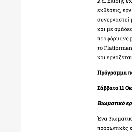
κ.α. Επίσης έ
εκθέσεις, εργ
συνεργαστεί μ
και με ομάδες
περφόρμανς pr
το Platforman
και εργάζετα
Πρόγραμμα π
Σάββατο 11 Οκ
Βιωματικό εργ
Ένα βιωματικό
προσωπικές ε