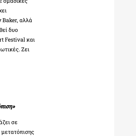
σε ομαδικές
χει
 Baker, αλλά
θεί δυο
t Festival και
ωτικές. Ζει
όπιση»
άζει σε
, μετατόπισης