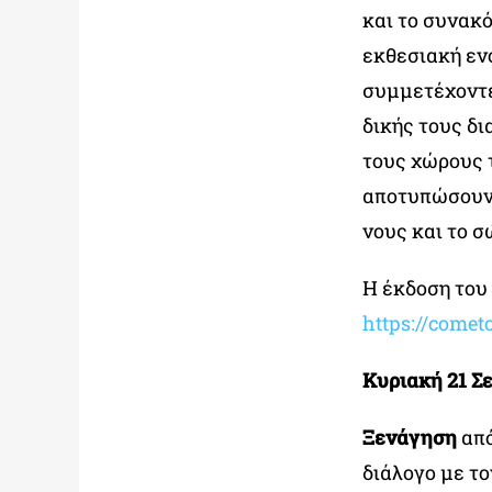
και το συνακ
εκθεσιακή εν
συμμετέχοντε
δικής τους δι
τους χώρους 
αποτυπώσουν 
νους και το 
Η έκδοση του 
https://comet
Κυριακή 21 Σε
Ξενάγηση
από
διάλογο με τ