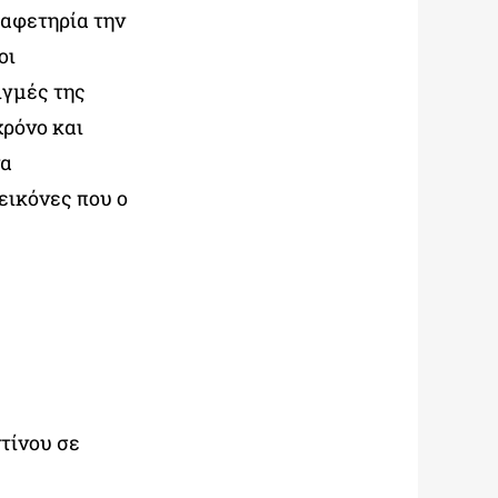
αφετηρία την
οι
ιγμές της
χρόνο και
να
εικόνες που ο
τίνου σε