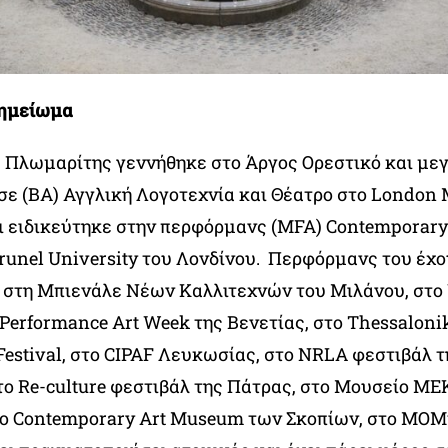
σημείωμα
 Πλωμαρίτης γεννήθηκε στο Άργος Ορεστικό και με
σε (BA) Αγγλική Λογοτεχνία και Θέατρο στο London 
αι ειδικεύτηκε στην περφόρμανς (MFA) Contemporar
runel University του Λονδίνου. Περφόρμανς του έχ
 στη Μπιενάλε Νέων Καλλιτεχνών του Μιλάνου, στο 
 Performance Art Week της Βενετίας, στο Thessaloni
Festival, στο CIPAF Λευκωσίας, στο NRLA φεστιβάλ τ
το Re-culture φεστιβάλ της Πάτρας, στο Μουσείο ΜΕ
το Contemporary Art Museum των Σκοπίων, στο ΜΟΜ