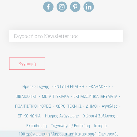
Alt
Ημέρες Τέχνης
ΕΝΤΥΠΗ ΕΚΔΟΣΗ
ΕΚΔΗΛΩΣΕΙΣ
ΒΙΒΛΙΟΘΗΚΗ
ΜΕΤΑΠΤΥΧΙΑΚΑ
ΕΚΠΑΙΔΕΥΤΙΚΑ ΙΔΡΥΜΑΤΑ
ΠΟΛΙΤΙΣΤΙΚΟΙ ΦΟΡΕΙΣ
ΧΩΡΟΙ ΤΕΧΝΗΣ
ΔΗΜΟΙ
Αγγελίες
ΕΠΙΚΟΙΝΩΝΙΑ
Ημέρες Ανάγνωσης
Χώροι & Συλλογές
Εκπαίδευση
Τεχνολογία / Επιστήμη
Ιστορία
100 χρόνια από τη Μικρασιατική Καταστροφή. Επετειακές
Εκδηλώσεις.
Άστεα
Πέρα από την πόλη
Πέρα από τη χώρα
Προκηρύξεις & Διαγωνισμοί
Διαγωνισμοί
ΝΕΑ