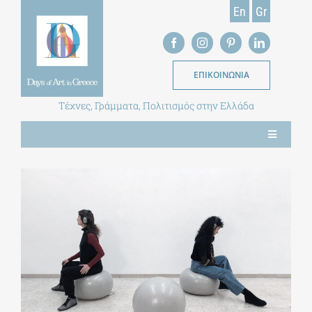
Skip
En
Gr
to
content
ΕΠΙΚΟΙΝΩΝΙΑ
Τέχνες, Γράμματα, Πολιτισμός στην Ελλάδα
Toggle
Navigation
ΝΕΑ
ΕΝΤΥΠΗ ΕΚΔΟΣΗ
ΒΙΒΛΙΟΘΗΚΗ
ΜΕΤΑΠΤΥΧΙΑΚΑ