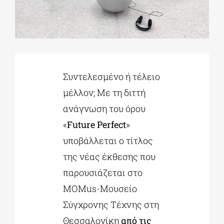
ΔΙΔΑΚΤΟΡΙΚΑ
ΕΚΠΑΙΔΕΥΤΙΚΑ ΙΔΡΥΜΑΤΑ
Συντελεσμένο ή τέλειο
μέλλον; Με τη διττή
ΠΟΛΙΤΙΣΤΙΚΟΙ ΦΟΡΕΙΣ
ανάγνωση του όρου
«
Future Perfect
»
ΧΩΡΟΙ ΤΕΧΝΗΣ
υποβάλλεται ο τίτλος
της νέας έκθεσης που
ΔΗΜΟΙ
παρουσιάζεται στο
MOMus-Μουσείο
ΕΚΔΗΛΩΣΕΙΣ
Σύγχρονης Τέχνης στη
Θεσσαλονίκη
από τις