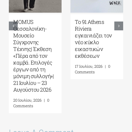
Γκαλερί
Έρχεται το
Ζουμπουλάκη|
Platforms Project
Σοφία
2026| 17-20
Παπακώστα-
Σεπτεμβρίου στο
Things to hold| 17
Καπνεργοστάσιο
Σεπτεμβρίου – 10
της Βουλής των
Οκτωβρίου 2026
Ελλήνων
30 Ιουλίου, 2026
|
0
22 Ιουλίου, 2026
|
0
Comments
Comments
Leave A Comment
Comment