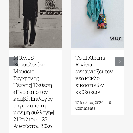
MOMUS
Το 91 Athens
Θεσσαλονίκη-
Riviera
Μουσείο
εγκαινιάζει τον
Σύγχρονης
νέο κύκλο
Τέχνης| Έκθεση
εικαστικών
«Πέρα από τον
εκθέσεων
καμβά. Επιλογές
17 Ιουλίου, 2026
|
0
έργων από τη
Comments
μόνιμη συλλογή»|
21 Ιουλίου – 23
Αυγούστου 2026