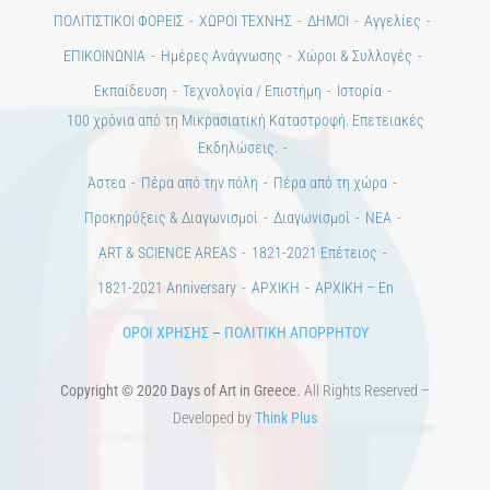
ΠΟΛΙΤΙΣΤΙΚΟΙ ΦΟΡΕΙΣ
ΧΩΡΟΙ ΤΕΧΝΗΣ
ΔΗΜΟΙ
Αγγελίες
ΕΠΙΚΟΙΝΩΝΙΑ
Ημέρες Ανάγνωσης
Χώροι & Συλλογές
Εκπαίδευση
Τεχνολογία / Επιστήμη
Ιστορία
100 χρόνια από τη Μικρασιατική Καταστροφή. Επετειακές
Εκδηλώσεις.
Άστεα
Πέρα από την πόλη
Πέρα από τη χώρα
Προκηρύξεις & Διαγωνισμοί
Διαγωνισμοί
ΝΕΑ
ART & SCIENCE AREAS
1821-2021 Επέτειος
1821-2021 Anniversary
ΑΡΧΙΚΗ
ΑΡΧΙΚΗ – En
ΟΡΟΙ ΧΡΗΣΗΣ
–
ΠΟΛΙΤΙΚΗ ΑΠΟΡΡΗΤΟΥ
Copyright © 2020 Days of Art in Greece.
All Rights Reserved –
Developed by
Think Plus