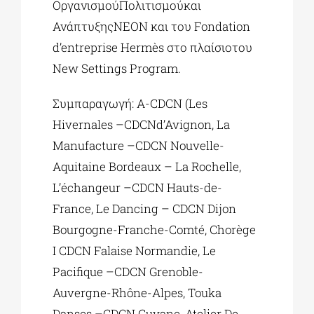
ΟργανισμούΠολιτισμούκαι
ΑνάπτυξηςΝΕΟΝ και του Fondation
d’entreprise Hermès στο πλαίσιοτου
New Settings Program.
Συμπαραγωγή: A-CDCN (Les
Hivernales –CDCNd’Avignon, La
Manufacture –CDCN Nouvelle-
Aquitaine Bordeaux – La Rochelle,
L’échangeur –CDCN Hauts-de-
France, Le Dancing – CDCN Dijon
Bourgogne-Franche-Comté, Chorège
I CDCN Falaise Normandie, Le
Pacifique –CDCN Grenoble-
Auvergne-Rhône-Alpes, Touka
Danses –CDCN Guyane, Atelier De