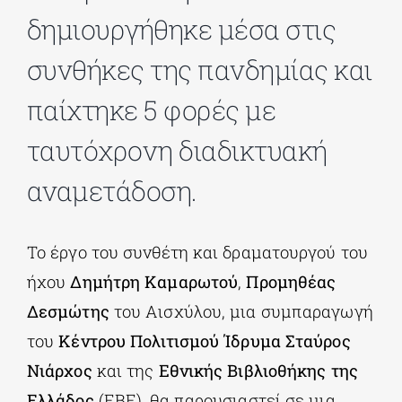
δημιουργήθηκε μέσα στις
ΔΙΔΑΚΤΟΡΙΚΑ
συνθήκες της πανδημίας και
παίχτηκε 5 φορές με
ΕΚΠΑΙΔΕΥΤΙΚΑ ΙΔΡΥΜΑΤΑ
ταυτόχρονη διαδικτυακή
ΠΟΛΙΤΙΣΤΙΚΟΙ ΦΟΡΕΙΣ
αναμετάδοση.
ΧΩΡΟΙ ΤΕΧΝΗΣ
Το έργο του συνθέτη και δραματουργού του
ήχου
Δημήτρη
Καμαρωτού
,
Προμηθέας
ΔΗΜΟΙ
Δεσμώτης
του Αισχύλου, μια συμπαραγωγή
του
Κέντρου Πολιτισμού Ίδρυμα Σταύρος
ΕΚΔΗΛΩΣΕΙΣ
Νιάρχος
και της
Εθνικής Βιβλιοθήκης της
Ελλάδος
(ΕΒΕ), θα παρουσιαστεί σε μια