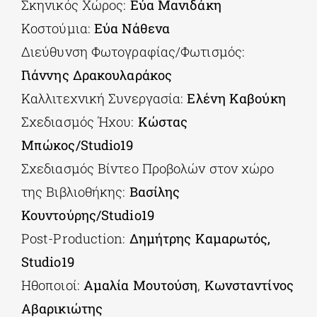
Σκηνικός Χώρος:
Εύα Μανιδάκη
Κοστούμια:
Εύα Νάθενα
Διεύθυνση Φωτογραφίας/Φωτισμός:
Γιάννης Δρακουλαράκος
Καλλιτεχνική Συνεργασία:
Ελένη Καβούκη
Σχεδιασμός Ήχου:
Κώστας
Μπώκος/Studio19
Σχεδιασμός Βίντεο Προβολών στον χώρο
της Βιβλιοθήκης:
Βασίλης
Κουντούρης/Studio19
Post-Production:
Δημήτρης Καμαρωτός,
Studio19
Ηθοποιοί:
Αμαλία Μουτούση
,
Κωνσταντίνος
Αβαρικιώτης