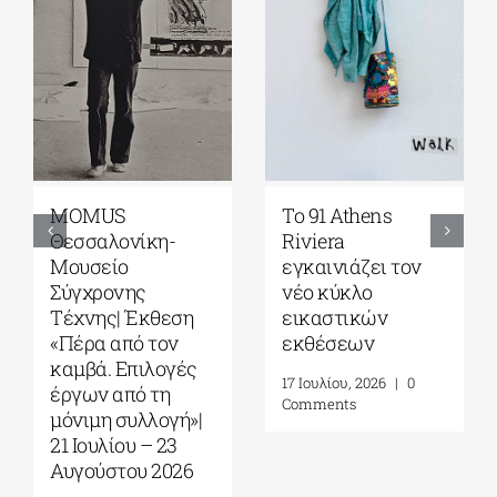
MOMUS
Το 91 Athens
Γκ
Θεσσαλονίκη-
Riviera
Ζο
Μουσείο
εγκαινιάζει τον
Σο
Σύγχρονης
νέο κύκλο
Πα
Τέχνης| Έκθεση
εικαστικών
Thi
«Πέρα από τον
εκθέσεων
Σε
καμβά. Επιλογές
Οκ
17 Ιουλίου, 2026
|
0
έργων από τη
Comments
30 Ι
μόνιμη συλλογή»|
Co
21 Ιουλίου – 23
Αυγούστου 2026