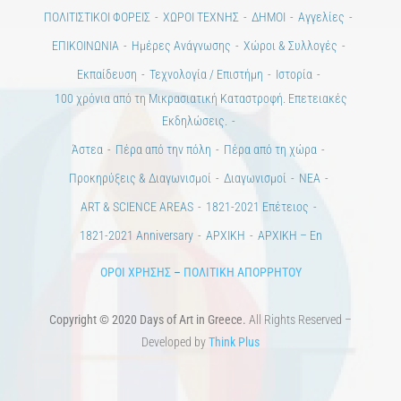
ΠΟΛΙΤΙΣΤΙΚΟΙ ΦΟΡΕΙΣ
ΧΩΡΟΙ ΤΕΧΝΗΣ
ΔΗΜΟΙ
Αγγελίες
ΕΠΙΚΟΙΝΩΝΙΑ
Ημέρες Ανάγνωσης
Χώροι & Συλλογές
Εκπαίδευση
Τεχνολογία / Επιστήμη
Ιστορία
100 χρόνια από τη Μικρασιατική Καταστροφή. Επετειακές
Εκδηλώσεις.
Άστεα
Πέρα από την πόλη
Πέρα από τη χώρα
Προκηρύξεις & Διαγωνισμοί
Διαγωνισμοί
ΝΕΑ
ART & SCIENCE AREAS
1821-2021 Επέτειος
1821-2021 Anniversary
ΑΡΧΙΚΗ
ΑΡΧΙΚΗ – En
ΟΡΟΙ ΧΡΗΣΗΣ
–
ΠΟΛΙΤΙΚΗ ΑΠΟΡΡΗΤΟΥ
Copyright © 2020 Days of Art in Greece.
All Rights Reserved –
Developed by
Think Plus