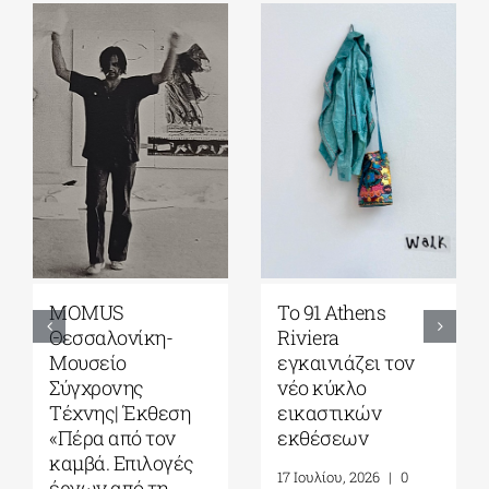
Γκαλερί
Έρχεται το
Ζουμπουλάκη|
Platforms Project
Σοφία
2026| 17-20
Παπακώστα-
Σεπτεμβρίου στο
Things to hold| 17
Καπνεργοστάσιο
Σεπτεμβρίου – 10
της Βουλής των
Οκτωβρίου 2026
Ελλήνων