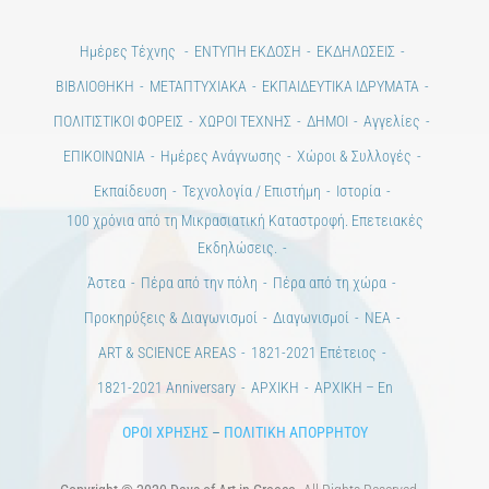
ΠΟΛΙΤΙΣΤΙΚΟΙ ΦΟΡΕΙΣ
ΧΩΡΟΙ ΤΕΧΝΗΣ
ΔΗΜΟΙ
Αγγελίες
ΕΠΙΚΟΙΝΩΝΙΑ
Ημέρες Ανάγνωσης
Χώροι & Συλλογές
Εκπαίδευση
Τεχνολογία / Επιστήμη
Ιστορία
100 χρόνια από τη Μικρασιατική Καταστροφή. Επετειακές
Εκδηλώσεις.
Άστεα
Πέρα από την πόλη
Πέρα από τη χώρα
Προκηρύξεις & Διαγωνισμοί
Διαγωνισμοί
ΝΕΑ
ART & SCIENCE AREAS
1821-2021 Επέτειος
1821-2021 Anniversary
ΑΡΧΙΚΗ
ΑΡΧΙΚΗ – En
ΟΡΟΙ ΧΡΗΣΗΣ
–
ΠΟΛΙΤΙΚΗ ΑΠΟΡΡΗΤΟΥ
Copyright © 2020 Days of Art in Greece.
All Rights Reserved –
Developed by
Think Plus