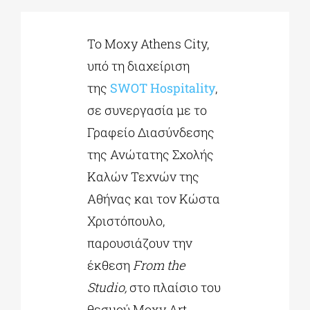
Το Moxy Athens City,
ΔΙΔΑΚΤΟΡΙΚΑ
υπό τη διαχείριση
της
SWOT Hospitality
,
ΕΚΠΑΙΔΕΥΤΙΚΑ ΙΔΡΥΜΑΤΑ
σε συνεργασία με το
Γραφείο Διασύνδεσης
ΠΟΛΙΤΙΣΤΙΚΟΙ ΦΟΡΕΙΣ
της Ανώτατης Σχολής
Καλών Τεχνών της
ΧΩΡΟΙ ΤΕΧΝΗΣ
Αθήνας και τον Κώστα
Χριστόπουλο,
ΔΗΜΟΙ
παρουσιάζουν την
έκθεση
From the
ΕΚΔΗΛΩΣΕΙΣ
Studio,
στο πλαίσιο του
θεσμού Moxy Art