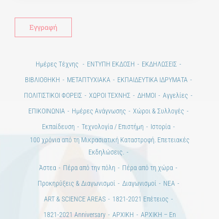
Ημέρες Τέχνης
ΕΝΤΥΠΗ ΕΚΔΟΣΗ
ΕΚΔΗΛΩΣΕΙΣ
ΒΙΒΛΙΟΘΗΚΗ
ΜΕΤΑΠΤΥΧΙΑΚΑ
ΕΚΠΑΙΔΕΥΤΙΚΑ ΙΔΡΥΜΑΤΑ
ΠΟΛΙΤΙΣΤΙΚΟΙ ΦΟΡΕΙΣ
ΧΩΡΟΙ ΤΕΧΝΗΣ
ΔΗΜΟΙ
Αγγελίες
ΕΠΙΚΟΙΝΩΝΙΑ
Ημέρες Ανάγνωσης
Χώροι & Συλλογές
Εκπαίδευση
Τεχνολογία / Επιστήμη
Ιστορία
100 χρόνια από τη Μικρασιατική Καταστροφή. Επετειακές
Εκδηλώσεις.
Άστεα
Πέρα από την πόλη
Πέρα από τη χώρα
Προκηρύξεις & Διαγωνισμοί
Διαγωνισμοί
ΝΕΑ
ART & SCIENCE AREAS
1821-2021 Επέτειος
1821-2021 Anniversary
ΑΡΧΙΚΗ
ΑΡΧΙΚΗ – En
ΟΡΟΙ ΧΡΗΣΗΣ
–
ΠΟΛΙΤΙΚΗ ΑΠΟΡΡΗΤΟΥ
Copyright © 2020 Days of Art in Greece.
All Rights Reserved –