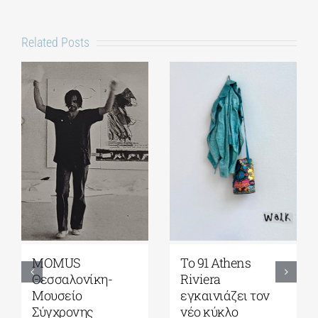
Related Posts
Γκαλερί
Έρχεται το
Ζουμπουλάκη|
Platforms Project
Σοφία
2026| 17-20
Παπακώστα-
Σεπτεμβρίου στο