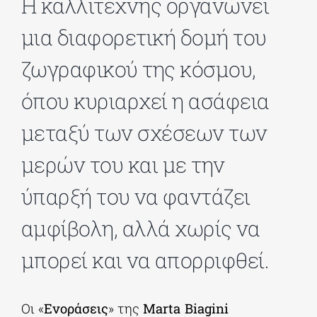
Η καλλιτέχνης οργανώνει
μια διαφορετική δομή του
ΔΙΔΑΚΤΟΡΙΚΑ
ζωγραφικού της κόσμου,
ΕΚΠΑΙΔΕΥΤΙΚΑ ΙΔΡΥΜΑΤΑ
όπου κυριαρχεί η ασάφεια
μεταξύ των σχέσεων των
ΠΟΛΙΤΙΣΤΙΚΟΙ ΦΟΡΕΙΣ
μερών του και με την
ΧΩΡΟΙ ΤΕΧΝΗΣ
ύπαρξή του να φαντάζει
αμφίβολη, αλλά χωρίς να
ΔΗΜΟΙ
μπορεί και να απορριφθεί.
ΕΚΔΗΛΩΣΕΙΣ
Οι «
Ενοράσεις
» της
Marta
Biagini