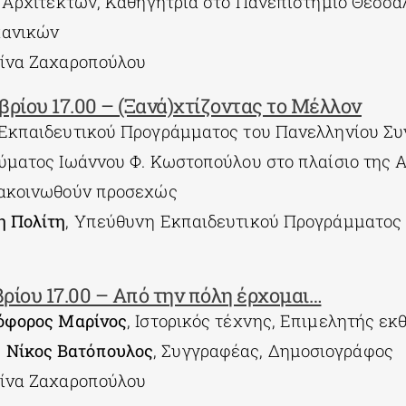
α, Αρχιτέκτων, Καθηγήτρια στο Πανεπιστήμιο Θεσσα
χανικών
ρίνα Ζαχαροπούλου
ρίου 17.00 – (Ξανά)χτίζοντας το Μέλλον
 Εκπαιδευτικού Προγράμματος του Πανελληνίου Σ
ρύματος Ιωάννου Φ. Κωστοπούλου στο πλαίσιο της A
νακοινωθούν προσεχώς
 Πολίτη
, Υπεύθυνη Εκπαιδευτικού Προγράμματος 
ρίου 17.00 – Από την πόλη έρχομαι…
όφορος Μαρίνος
, Ιστορικός τέχνης, Επιμελητής εκ
,
Νίκος Βατόπουλος
, Συγγραφέας, Δημοσιογράφος
ρίνα Ζαχαροπούλου