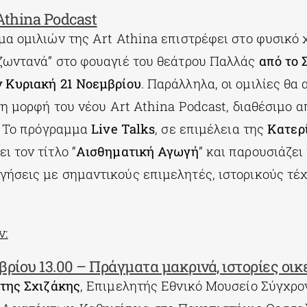
 Athina Podcast
μα ομιλιών της Art Athina επιστρέφει στο φυσικό 
ζωντανά” στο φουαγιέ του θεάτρου Παλλάς
από το 
 Κυριακή 21 Νοεμβρίου
. Παράλληλα, οι ομιλίες θα
τη μορφή του νέου Αrt Athina Podcast, διαθέσιμο 
l. Το πρόγραμμα
Live Talks
, σε επιμέλεια της
Κατερ
ι τον τίτλο “
Αισθηματική Αγωγή
” και παρουσιάζε
ήσεις με σημαντικούς επιμελητές, ιστορικούς τέχ
ν:
ρίου 13.00 – Πράγματα μακρινά, ιστορίες οικ
της Σχιζάκης
, Επιμελητής Εθνικό Μουσείο Σύγχρ