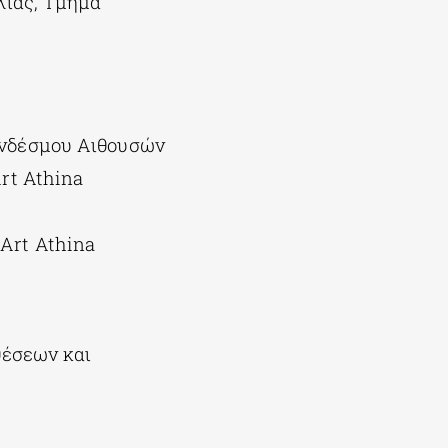
λίας, Τμήμα
υνδέσμου Αιθουσών
rt Athina
Art Athina
θέσεων και