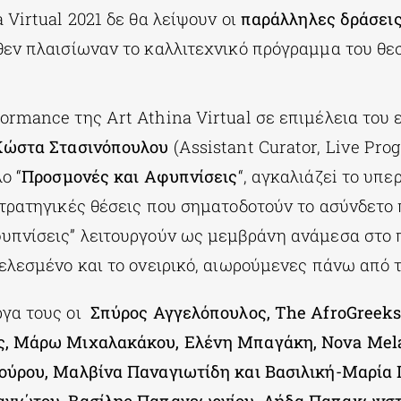
 Virtual 2021 δε θα λείψουν οι
παράλληλες δράσεις
εν πλαισίωναν το καλλιτεχνικό πρόγραμμα του θε
ormance της Art Athina Virtual σε επιμέλεια του 
Κώστα Στασινόπουλου
(Assistant Curator, Live Pr
ο “
Προσμονές και Αφυπνίσεις
“, αγκαλιάζεi το υπε
στρατηγικές θέσεις που σηματοδοτούν το ασύνδετο 
υπνίσεις” λειτουργούν ως μεμβράνη ανάμεσα στο 
τελεσμένο και το ονειρικό, αιωρούμενες πάνω από 
ργα τους οι
Σπύρος Αγγελόπουλος, The AfroGreeks,
ς, Μάρω Μιχαλακάκου, Ελένη Μπαγάκη, Nova Mela
ούρου, Μαλβίνα Παναγιωτίδη και Βασιλική-Μαρία 