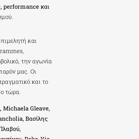
, performance και
σμού.
επιμελητή και
ogrammes,
ρβολικό, την αγωνία
παρόν μας. Οι
πραγματικό και το
το τώρα.
 Michaela Gleave,
ncholia, Βασίλης
Πλαβού,