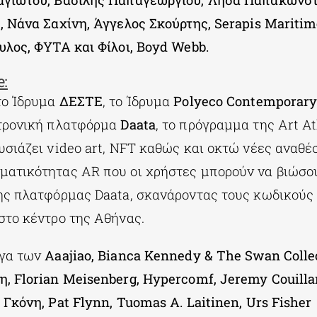
γιώτου, Βασίλης Παπαγεωργίου, Λήδα Παπακωνστα
, Νάνα Σαχίνη, Άγγελος Σκούρτης, Serapis Maritim
υλος, ΦΥΤΑ και Φίλοι, Boyd Webb.
:
το Ίδρυμα
ΔΕΣΤΕ
, το Ίδρυμα
Polyeco Contemporary 
κτρονική πλατφόρμα
Daata
, το πρόγραμμα της Art A
υσιάζει video art, NFT καθώς και οκτώ νέες αναθέ
ατικότητας ΑR που οι χρήστες μπορούν να βιώσο
ης πλατφόρμας Daata, σκανάροντας τους κωδικούς
στο κέντρο της Αθήνας.
ργα των
Αaajiao, Bianca Kennedy & The Swan Collec
, Florian Meisenberg, Hypercomf, Jeremy Couilla
Γκόνη, Pat Flynn, Tuomas A. Laitinen, Urs Fisher