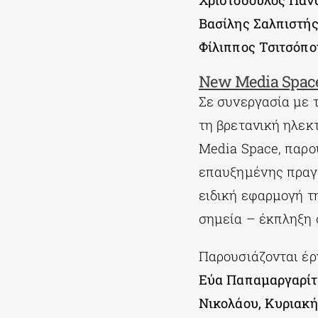
Χριστόδουλος Πανα
Βασίλης Σαλπιστής
Φίλιππος Τσιτσόπο
New Media Space
Σε συνεργασία με 
τη βρετανική ηλε
Media Space, παρο
επαυξημένης πραγμ
ειδική εφαρμογή τ
σημεία – έκπληξη 
Παρουσιάζονται έ
Eύα Παπαμαργαρίτη
Νικολάου, Κυριακή 