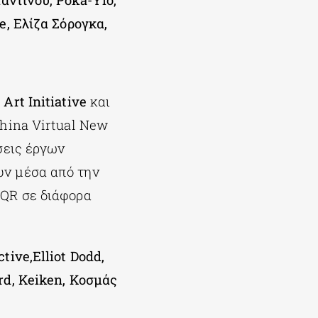
ντίνου, Poka-Yio,
e, Ελίζα Σόρογκα,
Art Initiative
και
thina Virtual New
σεις έργων
υν μέσα από την
 QR σε διάφορα
tive,Elliot Dodd,
rd, Keiken, Κοσμάς