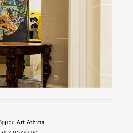
φόρμας
Αrt
Athina
ι οι επισκέπτες