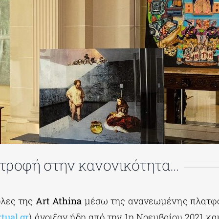
στροφή στην κανονικότητα…
ύλες της
Art Athina
μέσω της ανανεωμένης πλατ
tual.gr
) άνοιξαν ήδη από την 1η Νοεμβρίου 2021 κα