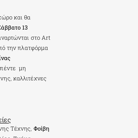
χώρο και θα
Σάββατο 13
 αναρτώνται στο Art
από την πλατφόρμα
ίνας
ι πέντε μη
νης, καλλιτέχνες
είες
ονης Τέχνης,
Φοίβη