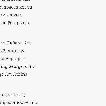
ct spaces και να
αν χρονικό
4ώρη βάση επτά
ς η Έκθεση Art
22. Από την
ina Pop Up
, η
ing George
, στην
ς Art Athina,
υμμετέχουσες
 παρουσιάσουν από