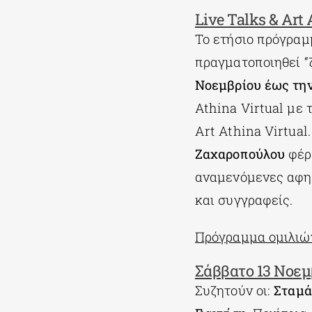
Live Talks & Αrt
Το ετήσιο πρόγραμ
πραγματοποιηθεί “
Νοεμβρίου έως την
Athina Virtual με 
Art Athina Virtua
Ζαχαροπούλου
φέρε
αναμενόμενες αφηγ
και συγγραφείς.
Πρόγραμμα ομιλιώ
Σάββατο 13 Νοεμβ
Συζητούν οι:
Σταμά