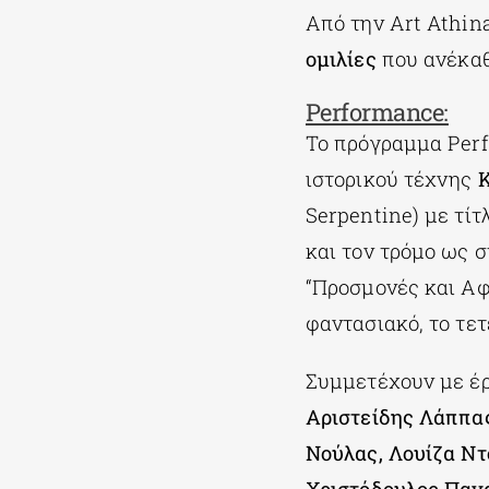
Από την Αrt Athina
ομιλίες
που ανέκαθ
Performance:
Το πρόγραμμα Perf
ιστορικού τέχνης
Serpentine) με τίτλ
και τον τρόμο ως 
“Προσμονές και Αφ
φαντασιακό, το τε
Συμμετέχουν με έ
Αριστείδης Λάππα
Νούλας, Λουίζα Ντ