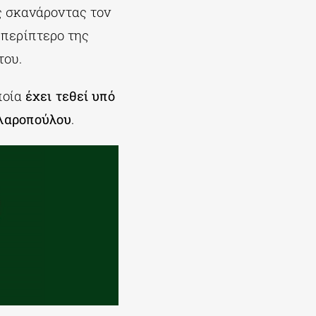
ς σκανάροντας τον
περίπτερο της
του.
ποία
έχει τεθεί υπό
λλαροπούλου
.