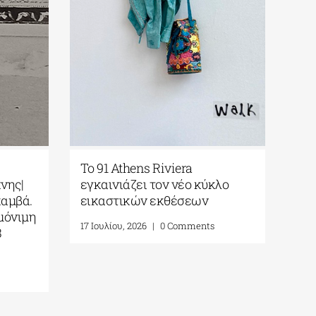
Το 91 Athens Riviera
νης|
εγκαινιάζει τον νέο κύκλο
καμβά.
εικαστικών εκθέσεων
μόνιμη
17 Ιουλίου, 2026
|
0 Comments
3