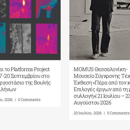
ι το Platforms Project
MOMUS Θεσσαλονίκη-
17-20 Σεπτεμβρίου στο
Μουσείο Σύγχρονης Τέχ
ργοστάσιο της Βουλής
Έκθεση «Πέρα από τον 
λλήνων
Επιλογές έργων από τη 
συλλογή»| 21 Ιουλίου – 2
ου, 2026
|
0 Comments
Αυγούστου 2026
20 Ιουλίου, 2026
|
0 Comments