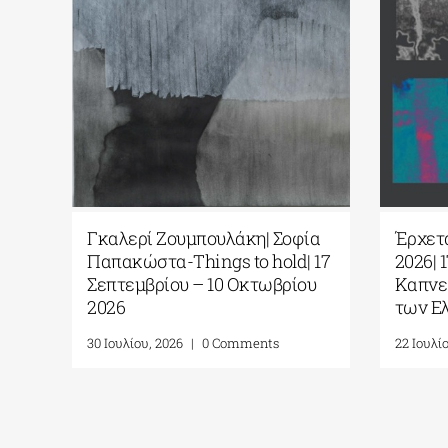
Γκαλερί Ζουμπουλάκη| Σοφία
Έρχετα
Παπακώστα-Things to hold| 17
2026| 
Σεπτεμβρίου – 10 Οκτωβρίου
Καπνε
2026
των Ε
30 Ιουλίου, 2026
|
0 Comments
22 Ιουλί