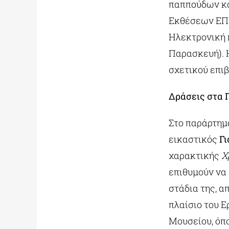
παππούδων κα
Εκθέσεων ΕΠΜΑ
Ηλεκτρονική 
Παρασκευή). 
σχετικού επιβ
Δράσεις στα 
Στο παράρτημ
εικαστικός
Γ
χαρακτικής
Χ
επιθυμούν να 
στάδια της, α
πλαίσιο του Ε
Μουσείου, όπ