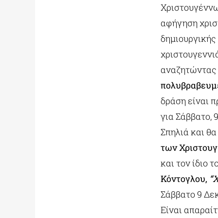
Χριστουγένν
αφήγηση χρισ
δημιουργικής
χριστουγεννι
αναζητώντας 
πολυβραβευμέ
δράση είναι π
για Σάββατο, 
Σπηλιά και θ
των Χριστου
και τον ίδιο 
Κόντογλου,
“
Σάββατο 9 Δεκε
Είναι απαραί