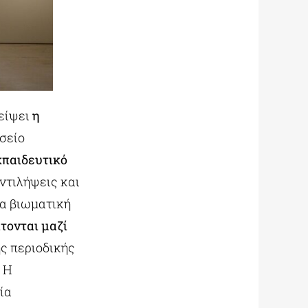
λείψει
η
σείο
κπαιδευτικό
ντιλήψεις και
ια βιωματική
τονται μαζί
ς περιοδικής
.
Η
ία