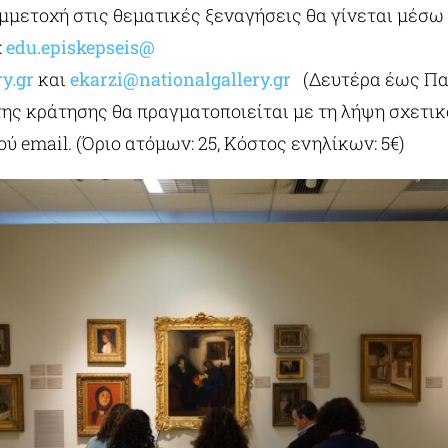
υμμετοχή στις θεματικές ξεναγήσεις θα γίνεται μέσω
:
edu.episkepseis@
ry.gr
και
ekarzi@nationalgallery.gr
(Δευτέρα έως Πα
ης κράτησης θα πραγματοποιείται με τη λήψη σχετικ
ύ email. (Όριο ατόμων: 25, Κόστος ενηλίκων: 5€)