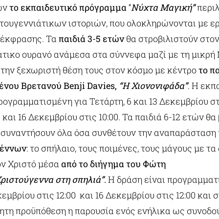
ων
το εκπαιδευτικό πρόγραμμα
“
Νύχτα Μαγική”
περι
τουγεννιάτικων ιστοριών, που ολοκληρώνονται με ε
 έκφρασης. Τα
παιδιά 3-5 ετών
θα στροβιλιστούν στο
άτικο ουρανό ανάμεσα στα σύννεφα μαζί με τη μικρή
την ξεχωριστή θέση τους στον κόσμο με κέντρο
το π
νου Βρετανού Benji Davies,
“Η Χιονονιφάδα”
. Η εκπ
ρογραμματισμένη για Τετάρτη, 6 και 13 Δεκεμβρίου στι
9 και 16 Δεκεμβρίου στις 10:00. Τα παιδιά 6-12 ετών θ
α συναντήσουν όλα όσα συνθέτουν την αναπαράσταση
γέννων
: το σπήλαιο, τους ποιμένες, τους μάγους με τ
τον Χριστό μέσα
από το διήγημα του
Φώτη
Χριστούγεννα στη σπηλιά”
.
Η δράση είναι προγραμματ
μβρίου στις 12:00 και 16 Δεκεμβρίου στις 12:00 και στ
τητη προϋπόθεση η παρουσία ενός ενήλικα ως συνοδο