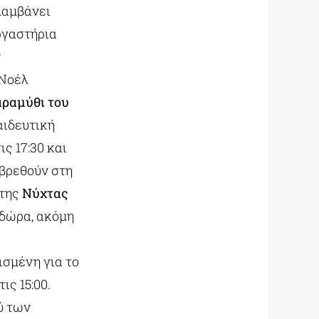
λαμβάνει
ργαστήρια
ν
 Νοέλ
αραμύθι του
αιδευτική
ς 17:30 και
α βρεθούν στη
 της
Νύχτας
α δώρα, ακόμη
ισμένη για το
ις 15:00.
ύ των