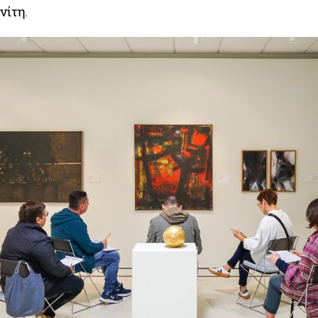
νίτη
.