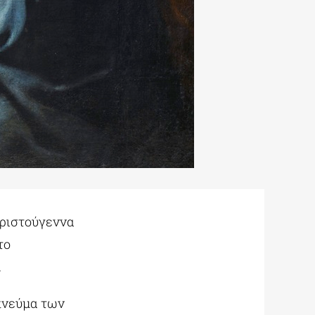
Χριστούγεννα
το
.
 πνεύμα των