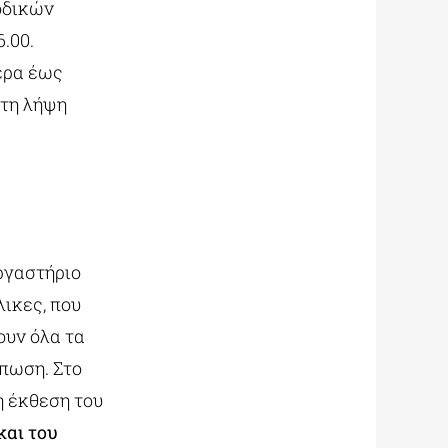
οδικών
.00.
έρα έως
 τη λήψη
ργαστήριο
ικες, που
ουν όλα τα
ύπωση. Στο
η έκθεση του
και του