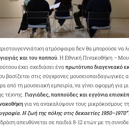
χριστουγεννιάτικη ατμόσφαιρα δεν θα μπορούσε να 
γιαγιάς και του παππού
. Η Εθνική Πινακοθήκη
–
Μου
ούτσου έχει σχεδιάσει ένα
πρωτότυπο διαγενεακό ε
που βασίζεται στις σύγχρονες μουσειοπαιδαγωγικές α
ρα από τη μουσειακή εμπειρία, να γίνει αφορμή για μ
ης τέχνης.
Γιαγιάδες, παππούδες και εγγόνια επισκέπ
ινακοθήκη
για να ανακαλύψουν τους μικρόκοσμους τη
γραφία. Η ζωή της πόλης στις δεκαετίες 1950–1970”
δράση απευθύνεται σε παιδιά 8-12 ετών με τη συνοδε