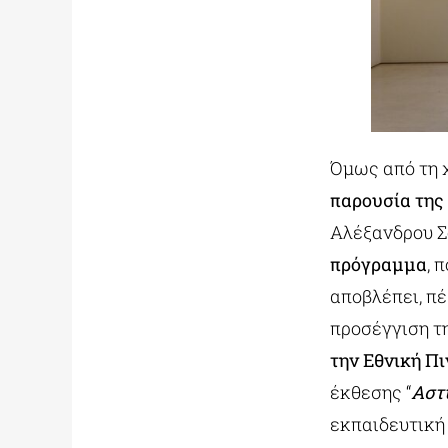
Όμως από τη 
παρουσία της 
Αλέξανδρου Σ
πρόγραμμα
, 
αποβλέπει, πέ
προσέγγιση τ
την Εθνική Π
έκθεσης “
Αστυ
εκπαιδευτική 