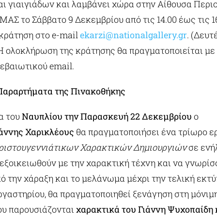
ι γιαιγιάδων και λαμβάνει χώρα στην Αίθουσα Περι
Σ το Σάββατο 9 Δεκεμβρίου από τις 14.00 έως τις 16
κράτηση στο e-mail
ekarzi@nationalgallery.gr
.
(Δευτ
Η ολοκλήρωση της κράτησης θα πραγματοποιείται με
εβαιωτικού email.
Παραρτήματα της Πινακοθήκης
α του
Ναυπλίου την Παρασκευή 22 Δεκεμβρίου
ο
ιάννης Χαρικλέους
θα πραγματοποιήσει ένα τρίωρο ε
ριστουγεννιάτικων Χαρακτικών Δημιουργιών
σε ενήλ
εξοικειωθούν με την χαρακτική τέχνη και να γνωρίσ
πό την χάραξη και το μελάνωμα μέχρι την τελική εκτ
ργαστηρίου, θα πραγματοποιηθεί ξενάγηση στη μόνιμ
ου παρουσιάζονται
χαρακτικά του Γιάννη Ψυχοπαίδη 